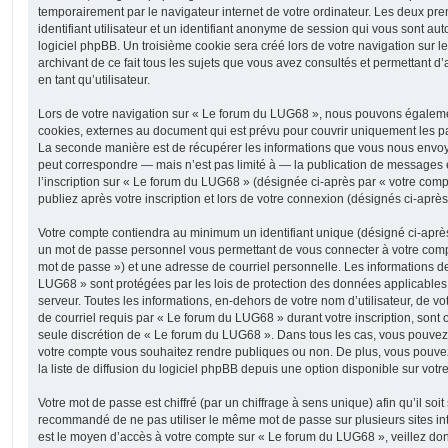
temporairement par le navigateur internet de votre ordinateur. Les deux pr
identifiant utilisateur et un identifiant anonyme de session qui vous sont a
logiciel phpBB. Un troisième cookie sera créé lors de votre navigation sur 
archivant de ce fait tous les sujets que vous avez consultés et permettant d’
en tant qu’utilisateur.
Lors de votre navigation sur « Le forum du LUG68 », nous pouvons égaleme
cookies, externes au document qui est prévu pour couvrir uniquement les p
La seconde manière est de récupérer les informations que vous nous envoy
peut correspondre — mais n’est pas limité à — la publication de messages e
l’inscription sur « Le forum du LUG68 » (désignée ci-après par « votre com
publiez après votre inscription et lors de votre connexion (désignés ci-aprè
Votre compte contiendra au minimum un identifiant unique (désigné ci-après 
un mot de passe personnel vous permettant de vous connecter à votre compt
mot de passe ») et une adresse de courriel personnelle. Les informations d
LUG68 » sont protégées par les lois de protection des données applicables
serveur. Toutes les informations, en-dehors de votre nom d’utilisateur, de v
de courriel requis par « Le forum du LUG68 » durant votre inscription, sont ob
seule discrétion de « Le forum du LUG68 ». Dans tous les cas, vous pouvez 
votre compte vous souhaitez rendre publiques ou non. De plus, vous pouv
la liste de diffusion du logiciel phpBB depuis une option disponible sur votr
Votre mot de passe est chiffré (par un chiffrage à sens unique) afin qu’il soit
recommandé de ne pas utiliser le même mot de passe sur plusieurs sites int
est le moyen d’accès à votre compte sur « Le forum du LUG68 », veillez do