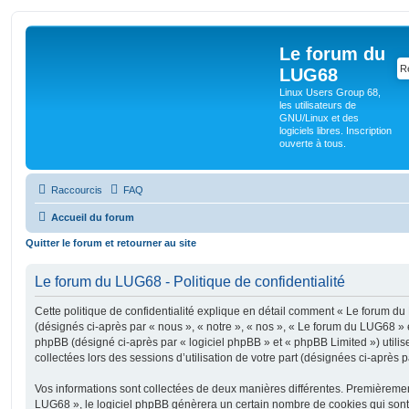
Le forum du
LUG68
Linux Users Group 68,
les utilisateurs de
GNU/Linux et des
logiciels libres. Inscription
ouverte à tous.
Raccourcis
FAQ
Accueil du forum
Quitter le forum et retourner au site
Le forum du LUG68 - Politique de confidentialité
Cette politique de confidentialité explique en détail comment « Le forum du 
(désignés ci-après par « nous », « notre », « nos », « Le forum du LUG68 » e
phpBB (désigné ci-après par « logiciel phpBB » et « phpBB Limited ») utilise
collectées lors des sessions d’utilisation de votre part (désignées ci-après p
Vos informations sont collectées de deux manières différentes. Premièreme
LUG68 », le logiciel phpBB génèrera un certain nombre de cookies qui sont d