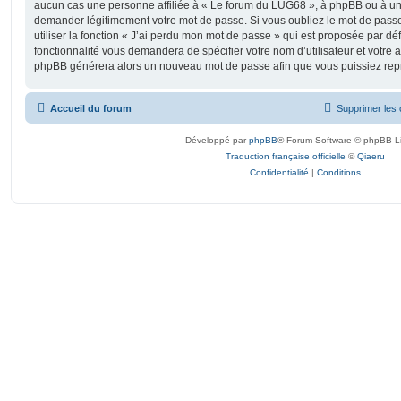
aucun cas une personne affiliée à « Le forum du LUG68 », à phpBB ou à un s
demander légitimement votre mot de passe. Si vous oubliez le mot de pass
utiliser la fonction « J’ai perdu mon mot de passe » qui est proposée par déf
fonctionnalité vous demandera de spécifier votre nom d’utilisateur et votre ad
phpBB générera alors un nouveau mot de passe afin que vous puissiez repr
Accueil du forum
Supprimer les 
Développé par
phpBB
® Forum Software © phpBB L
Traduction française officielle
©
Qiaeru
Confidentialité
|
Conditions