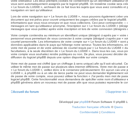
votre ordinateur. Les deux premiers cookies ne contiennent qu’un identifiant utilisateur 
vous sont automatiquement assignés par le logiciel phpBB. Un troisième cookie sera créé 
« Le forum du LUG68 », archivant de ce fait tous les sujets que vous avez consultés et p
navigation en tant qu’utilisateur.
Lors de votre navigation sur « Le forum du LUG68 », nous pouvons également créer une
document qui est prévu pour couvrir uniquement les pages créées par le logiciel phpBB.
informations que vous nous envoyez et que nous collectons. Ceci peut correspondre — ma
messages en tant qu’utilisateur anonyme, l’inscription sur « Le forum du LUG68 » (désign
messages que vous publiez après votre inscription et lors de votre connexion (désignés 
Votre compte contiendra au minimum un identifiant unique (désigné ci-après par « votre n
personnel vous permettant de vous connecter à votre compte (désigné ci-après par « vo
courriel personnelle. Les informations de votre compte sur « Le forum du LUG68 » sont p
données applicables dans le pays qui héberge notre serveur. Toutes les informations, en-
votre mot de passe et de votre adresse de courriel requis par « Le forum du LUG68 » dura
facultatives, à la seule discrétion de « Le forum du LUG68 ». Dans tous les cas, vous po
votre compte vous souhaitez rendre publiques ou non. De plus, vous pouvez décider de 
diffusion du logiciel phpBB depuis une option disponible sur votre compte.
Votre mot de passe est chiffré (par un chiffrage à sens unique) afin qu’il soit sécurisé.
utiliser le même mot de passe sur plusieurs sites internet différents. Votre mot de passe
« Le forum du LUG68 », veillez donc à le conservez précieusement. En aucun cas une pe
LUG68 », à phpBB ou à un site de tierce partie ne peut vous demander légitimement vot
de passe de votre compte, vous pouvez utiliser la fonction « J’ai perdu mon mot de pass
logiciel phpBB. Cette fonctionnalité vous demandera de spécifier votre nom d’utilisateur et
phpBB générera alors un nouveau mot de passe afin que vous puissiez reprendre le con
Accueil du forum
Supprimer les 
Développé par
phpBB
® Forum Software © phpBB L
Traduction française officielle
©
Qiaeru
Confidentialité
|
Conditions