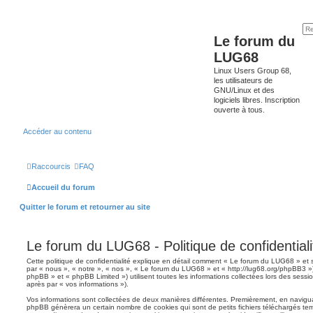
Le forum du
LUG68
Linux Users Group 68,
les utilisateurs de
GNU/Linux et des
logiciels libres. Inscription
ouverte à tous.
Accéder au contenu
Raccourcis
FAQ
Accueil du forum
Quitter le forum et retourner au site
Le forum du LUG68 - Politique de confidentiali
Cette politique de confidentialité explique en détail comment « Le forum du LUG68 » et se
par « nous », « notre », « nos », « Le forum du LUG68 » et « http://lug68.org/phpBB3 »)
phpBB » et « phpBB Limited ») utilisent toutes les informations collectées lors des session
après par « vos informations »).
Vos informations sont collectées de deux manières différentes. Premièrement, en navigua
phpBB génèrera un certain nombre de cookies qui sont de petits fichiers téléchargés tem