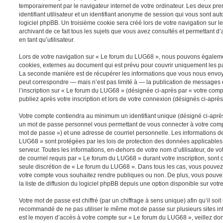
temporairement par le navigateur internet de votre ordinateur. Les deux pr
identifiant utilisateur et un identifiant anonyme de session qui vous sont a
logiciel phpBB. Un troisième cookie sera créé lors de votre navigation sur 
archivant de ce fait tous les sujets que vous avez consultés et permettant d’
en tant qu’utilisateur.
Lors de votre navigation sur « Le forum du LUG68 », nous pouvons égaleme
cookies, externes au document qui est prévu pour couvrir uniquement les p
La seconde manière est de récupérer les informations que vous nous envoy
peut correspondre — mais n’est pas limité à — la publication de messages e
l’inscription sur « Le forum du LUG68 » (désignée ci-après par « votre com
publiez après votre inscription et lors de votre connexion (désignés ci-aprè
Votre compte contiendra au minimum un identifiant unique (désigné ci-après 
un mot de passe personnel vous permettant de vous connecter à votre compt
mot de passe ») et une adresse de courriel personnelle. Les informations d
LUG68 » sont protégées par les lois de protection des données applicables
serveur. Toutes les informations, en-dehors de votre nom d’utilisateur, de v
de courriel requis par « Le forum du LUG68 » durant votre inscription, sont ob
seule discrétion de « Le forum du LUG68 ». Dans tous les cas, vous pouvez 
votre compte vous souhaitez rendre publiques ou non. De plus, vous pouv
la liste de diffusion du logiciel phpBB depuis une option disponible sur votr
Votre mot de passe est chiffré (par un chiffrage à sens unique) afin qu’il soit
recommandé de ne pas utiliser le même mot de passe sur plusieurs sites int
est le moyen d’accès à votre compte sur « Le forum du LUG68 », veillez do