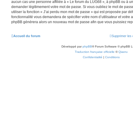
aucun cas une personne affiliée à « Le forum du LUG68 », à phpBB ou à un s
demander légitimement votre mot de passe. Si vous oubliez le mot de pass
utiliser la fonction « J’ai perdu mon mot de passe » qui est proposée par déf
fonctionnalité vous demandera de spécifier votre nom d’utilisateur et votre ad
phpBB générera alors un nouveau mot de passe afin que vous puissiez repr
Accueil du forum
Supprimer les 
Développé par
phpBB
® Forum Software © phpBB L
Traduction française officielle
©
Qiaeru
Confidentialité
|
Conditions