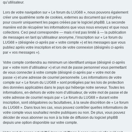
qu’utilisateur.
Lors de votre navigation sur « Le forum du LUG68 », nous pouvons également
créer une quatrième sorte de cookies, externes au document qui est prévu
pour couvrir uniquement les pages créées par le logiciel phpBB. La seconde
manière est de récupérer les informations que vous nous envoyez et que nous
collectons. Ceci peut correspondre — mais n’est pas limité à — la publication
de messages en tant qu’utilisateur anonyme, l’inscription sur « Le forum du
LUG68 » (désignée ci-après par « votre compte ») et les messages que vous
publiez après votre inscription et lors de votre connexion (désignés ci-après
par « vos messages »).
Votre compte contiendra au minimum un identifiant unique (désigné ci-après
par « votre nom d’utilisateur ») et un mot de passe personnel vous permettant
de vous connecter à votre compte (désigné ci-après par « votre mot de
passe ») et une adresse de courriel personnelle. Les informations de votre
compte sur « Le forum du LUG68 » sont protégées par les lois de protection
des données applicables dans le pays qui héberge notre serveur. Toutes les
informations, en-dehors de votre nom d’utilisateur, de votre mot de passe et de
votre adresse de courriel requis par « Le forum du LUG68 » durant votre
inscription, sont obligatoires ou facultatives, à la seule discrétion de « Le forum
du LUG68 ». Dans tous les cas, vous pouvez contrôler quelles informations de
votre compte vous souhaitez rendre publiques ou non. De plus, vous pouvez
décider de vous abonner ou non à la liste de diffusion du logiciel phpBB
depuis une option disponible sur votre compte.