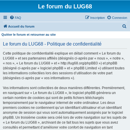
Le forum du LUG68
FAQ
Inscription
Connexion
R
Accueil du forum
e
Quitter le forum et retourner au site
c
Le forum du LUG68 - Politique de confidentialité
h
Cette politique de confidentialité explique en détail comment « Le forum du
e
LUG68 » et ses partenaires affiliés (désignés ci-après par « nous », « notre »,
r
« nos », « Le forum du LUG68 » et « http://lug68.org/phpBB3 ») et phpBB
(désigné ci-après par « logiciel phpBB » et « phpBB Limited ») utilisent toutes
c
les informations collectées lors des sessions d’utilisation de votre part
h
(désignées ci-après par « vos informations »).
e
Vos informations sont collectées de deux manières différentes. Premièrement,
r
en naviguant sur « Le forum du LUG68 », le logiciel phpBB génèrera un
certain nombre de cookies qui sont de petits fichiers téléchargés
temporairement par le navigateur internet de votre ordinateur. Les deux
premiers cookies ne contiennent qu’un identifiant utilisateur et un identifiant
anonyme de session qui vous sont automatiquement assignés par le logiciel
phpBB. Un troisième cookie sera créé lors de votre navigation sur les sujets de
« Le forum du LUG68 », archivant de ce fait tous les sujets que vous avez
consultés et permettant d’améliorer votre confort de navigation en tant