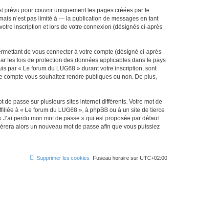
t prévu pour couvrir uniquement les pages créées par le
ais n’est pas limité à — la publication de messages en tant
otre inscription et lors de votre connexion (désignés ci-après
ermettant de vous connecter à votre compte (désigné ci-après
ar les lois de protection des données applicables dans le pays
uis par « Le forum du LUG68 » durant votre inscription, sont
tre compte vous souhaitez rendre publiques ou non. De plus,
 de passe sur plusieurs sites internet différents. Votre mot de
iliée à « Le forum du LUG68 », à phpBB ou à un site de tierce
 « J’ai perdu mon mot de passe » qui est proposée par défaut
générera alors un nouveau mot de passe afin que vous puissiez
Supprimer les cookies
Fuseau horaire sur
UTC+02:00