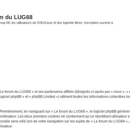
um du LUG68
up 68, les utilisateurs de GNU/Linux et des logiciels libres. Inscription ouverte à
 Le forum du LUG68 » et ses partenaires affiliés (désignés ci-après par « nous », «
giciel phpBB » et « phpBB Limited ») utilisent toutes les informations collectées lor
 Premièrement, en naviguant sur « Le forum du LUG68 », le logiciel phpBB génèrera 
ordinateur. Les deux premiers cookies ne contiennent qu’un identifiant utilisateur 
okie sera créé lors de votre navigation sur les sujets de « Le forum du LUG68 », ar
lisateur.