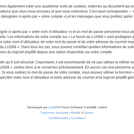
vons également créer une quatrième sorte de cookies, externes au document qui es
mations que vous nous envoyez et que nous collectons. Ceci peut correspondre — m
 (désignée ci-après par « votre compte ») et les messages que vous publiez après v
igné ci-après par « votre nom d’utilisateur ») et un mot de passe personnel vous p
elle. Les informations de votre compte sur « Le forum du LUG68 » sont protégées p
e votre nom d’utilisateur, de votre mot de passe et de votre adresse de courriel req
rum du LUG68 ». Dans tous les cas, vous pouvez contrôler quelles informations de vo
sion du logiciel phpBB depuis une option disponible sur votre compte.
afin qu’il soit sécurisé. Cependant, il est recommandé de ne pas utiliser le même mot
UG68 », veillez donc à le conservez précieusement. En aucun cas une personne aff
Si vous oubliez le mot de passe de votre compte, vous pouvez utiliser la fonction
pécifier votre nom d’utilisateur et votre adresse de courriel et le logiciel phpBB 
Développé par
phpBB
® Forum Software © phpBB Limited
Traduction française officielle
©
Qiaeru
Confidentialité
|
Conditions