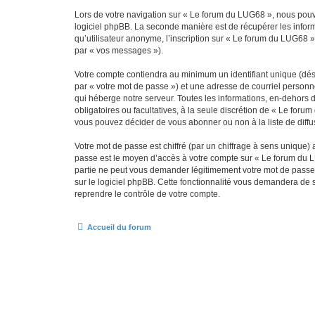
Lors de votre navigation sur « Le forum du LUG68 », nous pou
logiciel phpBB. La seconde manière est de récupérer les infor
qu’utilisateur anonyme, l’inscription sur « Le forum du LUG68 »
par « vos messages »).
Votre compte contiendra au minimum un identifiant unique (dés
par « votre mot de passe ») et une adresse de courriel personn
qui héberge notre serveur. Toutes les informations, en-dehors d
obligatoires ou facultatives, à la seule discrétion de « Le fo
vous pouvez décider de vous abonner ou non à la liste de diffu
Votre mot de passe est chiffré (par un chiffrage à sens unique) 
passe est le moyen d’accès à votre compte sur « Le forum du L
partie ne peut vous demander légitimement votre mot de passe. 
sur le logiciel phpBB. Cette fonctionnalité vous demandera de s
reprendre le contrôle de votre compte.
Accueil du forum