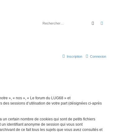
Rechercher
Recherche avancé
Inscription
Connexion
 notre », « nos », « Le forum du LUG68 » et
s des sessions d’utilisation de votre part (désignées ci-après
un certain nombre de cookies qui sont de petits fichiers
et un identifiant anonyme de session qui vous sont
chivant de ce fait tous les sujets que vous avez consultés et