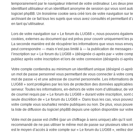
temporairement par le navigateur internet de votre ordinateur. Les deux pr
identifiant utilisateur et un identifiant anonyme de session qui vous sont a
logiciel phpBB. Un troisième cookie sera créé lors de votre navigation sur 
archivant de ce fait tous les sujets que vous avez consultés et permettant d’
en tant qu’utilisateur.
Lors de votre navigation sur « Le forum du LUG68 », nous pouvons égaleme
cookies, externes au document qui est prévu pour couvrir uniquement les p
La seconde manière est de récupérer les informations que vous nous envoy
peut correspondre — mais n’est pas limité à — la publication de messages e
l’inscription sur « Le forum du LUG68 » (désignée ci-après par « votre com
publiez après votre inscription et lors de votre connexion (désignés ci-aprè
Votre compte contiendra au minimum un identifiant unique (désigné ci-après 
un mot de passe personnel vous permettant de vous connecter à votre compt
mot de passe ») et une adresse de courriel personnelle. Les informations d
LUG68 » sont protégées par les lois de protection des données applicables
serveur. Toutes les informations, en-dehors de votre nom d’utilisateur, de v
de courriel requis par « Le forum du LUG68 » durant votre inscription, sont ob
seule discrétion de « Le forum du LUG68 ». Dans tous les cas, vous pouvez 
votre compte vous souhaitez rendre publiques ou non. De plus, vous pouv
la liste de diffusion du logiciel phpBB depuis une option disponible sur votr
Votre mot de passe est chiffré (par un chiffrage à sens unique) afin qu’il soit
recommandé de ne pas utiliser le même mot de passe sur plusieurs sites int
est le moyen d’accès à votre compte sur « Le forum du LUG68 », veillez do