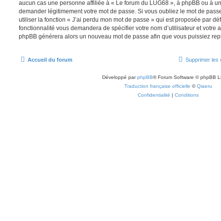
aucun cas une personne affiliée à « Le forum du LUG68 », à phpBB ou à un s
demander légitimement votre mot de passe. Si vous oubliez le mot de pass
utiliser la fonction « J’ai perdu mon mot de passe » qui est proposée par déf
fonctionnalité vous demandera de spécifier votre nom d’utilisateur et votre ad
phpBB générera alors un nouveau mot de passe afin que vous puissiez repr
Accueil du forum
Supprimer les 
Développé par
phpBB
® Forum Software © phpBB L
Traduction française officielle
©
Qiaeru
Confidentialité
|
Conditions