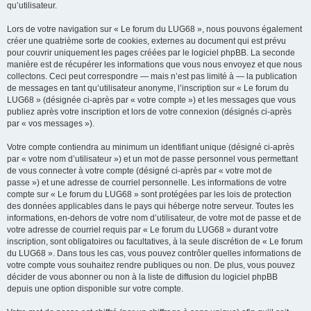
qu’utilisateur.
Lors de votre navigation sur « Le forum du LUG68 », nous pouvons également
créer une quatrième sorte de cookies, externes au document qui est prévu
pour couvrir uniquement les pages créées par le logiciel phpBB. La seconde
manière est de récupérer les informations que vous nous envoyez et que nous
collectons. Ceci peut correspondre — mais n’est pas limité à — la publication
de messages en tant qu’utilisateur anonyme, l’inscription sur « Le forum du
LUG68 » (désignée ci-après par « votre compte ») et les messages que vous
publiez après votre inscription et lors de votre connexion (désignés ci-après
par « vos messages »).
Votre compte contiendra au minimum un identifiant unique (désigné ci-après
par « votre nom d’utilisateur ») et un mot de passe personnel vous permettant
de vous connecter à votre compte (désigné ci-après par « votre mot de
passe ») et une adresse de courriel personnelle. Les informations de votre
compte sur « Le forum du LUG68 » sont protégées par les lois de protection
des données applicables dans le pays qui héberge notre serveur. Toutes les
informations, en-dehors de votre nom d’utilisateur, de votre mot de passe et de
votre adresse de courriel requis par « Le forum du LUG68 » durant votre
inscription, sont obligatoires ou facultatives, à la seule discrétion de « Le forum
du LUG68 ». Dans tous les cas, vous pouvez contrôler quelles informations de
votre compte vous souhaitez rendre publiques ou non. De plus, vous pouvez
décider de vous abonner ou non à la liste de diffusion du logiciel phpBB
depuis une option disponible sur votre compte.