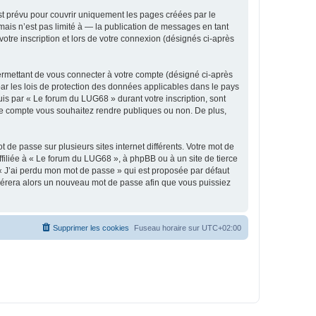
t prévu pour couvrir uniquement les pages créées par le
ais n’est pas limité à — la publication de messages en tant
otre inscription et lors de votre connexion (désignés ci-après
ermettant de vous connecter à votre compte (désigné ci-après
ar les lois de protection des données applicables dans le pays
uis par « Le forum du LUG68 » durant votre inscription, sont
tre compte vous souhaitez rendre publiques ou non. De plus,
 de passe sur plusieurs sites internet différents. Votre mot de
iliée à « Le forum du LUG68 », à phpBB ou à un site de tierce
 « J’ai perdu mon mot de passe » qui est proposée par défaut
générera alors un nouveau mot de passe afin que vous puissiez
Supprimer les cookies
Fuseau horaire sur
UTC+02:00