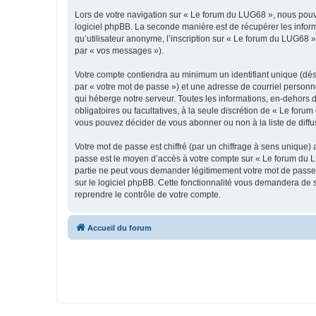
Lors de votre navigation sur « Le forum du LUG68 », nous pou
logiciel phpBB. La seconde manière est de récupérer les infor
qu’utilisateur anonyme, l’inscription sur « Le forum du LUG68 »
par « vos messages »).
Votre compte contiendra au minimum un identifiant unique (dés
par « votre mot de passe ») et une adresse de courriel personn
qui héberge notre serveur. Toutes les informations, en-dehors d
obligatoires ou facultatives, à la seule discrétion de « Le fo
vous pouvez décider de vous abonner ou non à la liste de diffu
Votre mot de passe est chiffré (par un chiffrage à sens unique) 
passe est le moyen d’accès à votre compte sur « Le forum du L
partie ne peut vous demander légitimement votre mot de passe. 
sur le logiciel phpBB. Cette fonctionnalité vous demandera de s
reprendre le contrôle de votre compte.
Accueil du forum