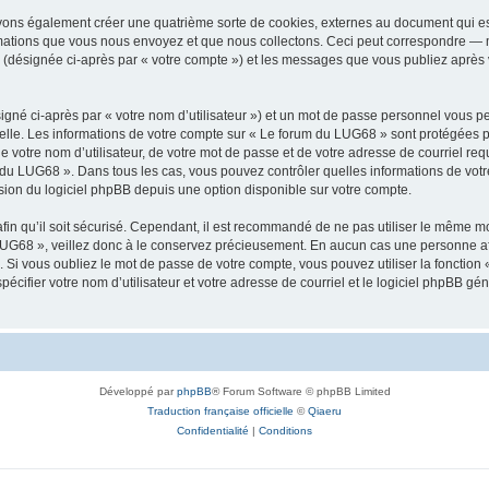
vons également créer une quatrième sorte de cookies, externes au document qui es
mations que vous nous envoyez et que nous collectons. Ceci peut correspondre — m
 (désignée ci-après par « votre compte ») et les messages que vous publiez après v
igné ci-après par « votre nom d’utilisateur ») et un mot de passe personnel vous p
elle. Les informations de votre compte sur « Le forum du LUG68 » sont protégées p
e votre nom d’utilisateur, de votre mot de passe et de votre adresse de courriel req
rum du LUG68 ». Dans tous les cas, vous pouvez contrôler quelles informations de vo
sion du logiciel phpBB depuis une option disponible sur votre compte.
afin qu’il soit sécurisé. Cependant, il est recommandé de ne pas utiliser le même mot
UG68 », veillez donc à le conservez précieusement. En aucun cas une personne aff
Si vous oubliez le mot de passe de votre compte, vous pouvez utiliser la fonction
pécifier votre nom d’utilisateur et votre adresse de courriel et le logiciel phpBB 
Développé par
phpBB
® Forum Software © phpBB Limited
Traduction française officielle
©
Qiaeru
Confidentialité
|
Conditions