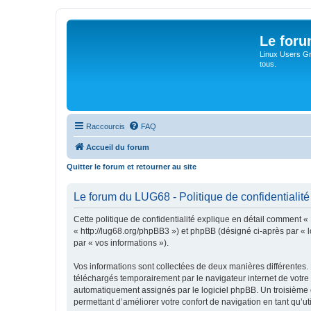
Le for
Linux Users Gro
tous.
Raccourcis
FAQ
Accueil du forum
Quitter le forum et retourner au site
Le forum du LUG68 - Politique de confidentialité
Cette politique de confidentialité explique en détail comment «
« http://lug68.org/phpBB3 ») et phpBB (désigné ci-après par « lo
par « vos informations »).
Vos informations sont collectées de deux manières différentes.
téléchargés temporairement par le navigateur internet de votre 
automatiquement assignés par le logiciel phpBB. Un troisième co
permettant d’améliorer votre confort de navigation en tant qu’uti