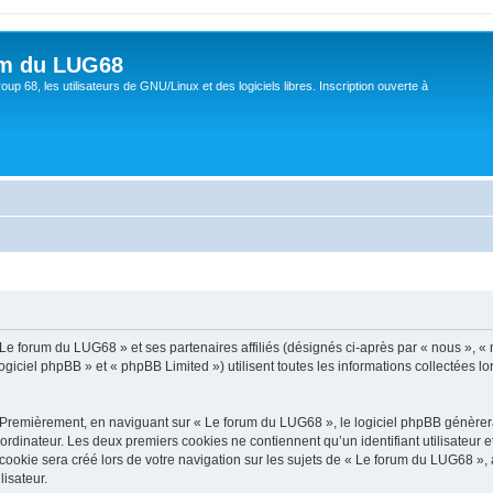
um du LUG68
up 68, les utilisateurs de GNU/Linux et des logiciels libres. Inscription ouverte à
 Le forum du LUG68 » et ses partenaires affiliés (désignés ci-après par « nous », «
giciel phpBB » et « phpBB Limited ») utilisent toutes les informations collectées lor
 Premièrement, en naviguant sur « Le forum du LUG68 », le logiciel phpBB génèrera 
ordinateur. Les deux premiers cookies ne contiennent qu’un identifiant utilisateur 
okie sera créé lors de votre navigation sur les sujets de « Le forum du LUG68 », ar
lisateur.