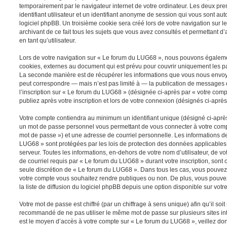
temporairement par le navigateur internet de votre ordinateur. Les deux pr
identifiant utilisateur et un identifiant anonyme de session qui vous sont a
logiciel phpBB. Un troisième cookie sera créé lors de votre navigation sur 
archivant de ce fait tous les sujets que vous avez consultés et permettant d’
en tant qu’utilisateur.
Lors de votre navigation sur « Le forum du LUG68 », nous pouvons égaleme
cookies, externes au document qui est prévu pour couvrir uniquement les p
La seconde manière est de récupérer les informations que vous nous envoy
peut correspondre — mais n’est pas limité à — la publication de messages e
l’inscription sur « Le forum du LUG68 » (désignée ci-après par « votre com
publiez après votre inscription et lors de votre connexion (désignés ci-aprè
Votre compte contiendra au minimum un identifiant unique (désigné ci-après 
un mot de passe personnel vous permettant de vous connecter à votre compt
mot de passe ») et une adresse de courriel personnelle. Les informations d
LUG68 » sont protégées par les lois de protection des données applicables
serveur. Toutes les informations, en-dehors de votre nom d’utilisateur, de v
de courriel requis par « Le forum du LUG68 » durant votre inscription, sont ob
seule discrétion de « Le forum du LUG68 ». Dans tous les cas, vous pouvez 
votre compte vous souhaitez rendre publiques ou non. De plus, vous pouv
la liste de diffusion du logiciel phpBB depuis une option disponible sur votr
Votre mot de passe est chiffré (par un chiffrage à sens unique) afin qu’il soit
recommandé de ne pas utiliser le même mot de passe sur plusieurs sites int
est le moyen d’accès à votre compte sur « Le forum du LUG68 », veillez do