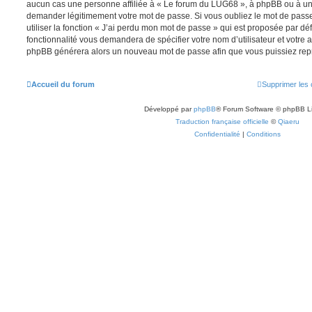
aucun cas une personne affiliée à « Le forum du LUG68 », à phpBB ou à un s
demander légitimement votre mot de passe. Si vous oubliez le mot de pass
utiliser la fonction « J’ai perdu mon mot de passe » qui est proposée par déf
fonctionnalité vous demandera de spécifier votre nom d’utilisateur et votre ad
phpBB générera alors un nouveau mot de passe afin que vous puissiez repr
Accueil du forum
Supprimer les 
Développé par
phpBB
® Forum Software © phpBB L
Traduction française officielle
©
Qiaeru
Confidentialité
|
Conditions