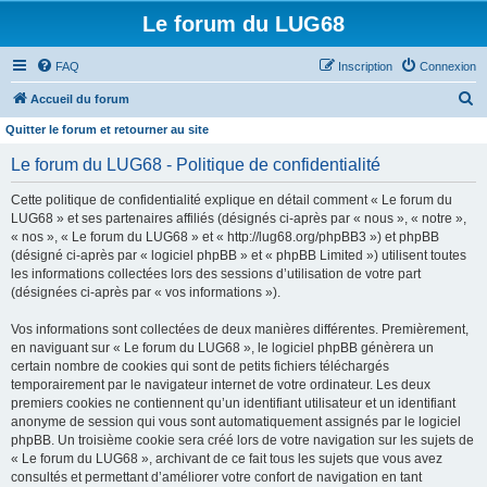
Le forum du LUG68
FAQ
Inscription
Connexion
R
Accueil du forum
e
Quitter le forum et retourner au site
c
Le forum du LUG68 - Politique de confidentialité
h
Cette politique de confidentialité explique en détail comment « Le forum du
e
LUG68 » et ses partenaires affiliés (désignés ci-après par « nous », « notre »,
r
« nos », « Le forum du LUG68 » et « http://lug68.org/phpBB3 ») et phpBB
(désigné ci-après par « logiciel phpBB » et « phpBB Limited ») utilisent toutes
c
les informations collectées lors des sessions d’utilisation de votre part
h
(désignées ci-après par « vos informations »).
e
Vos informations sont collectées de deux manières différentes. Premièrement,
r
en naviguant sur « Le forum du LUG68 », le logiciel phpBB génèrera un
certain nombre de cookies qui sont de petits fichiers téléchargés
temporairement par le navigateur internet de votre ordinateur. Les deux
premiers cookies ne contiennent qu’un identifiant utilisateur et un identifiant
anonyme de session qui vous sont automatiquement assignés par le logiciel
phpBB. Un troisième cookie sera créé lors de votre navigation sur les sujets de
« Le forum du LUG68 », archivant de ce fait tous les sujets que vous avez
consultés et permettant d’améliorer votre confort de navigation en tant