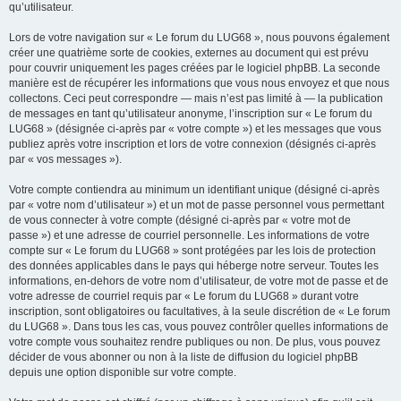
qu’utilisateur.
Lors de votre navigation sur « Le forum du LUG68 », nous pouvons également
créer une quatrième sorte de cookies, externes au document qui est prévu
pour couvrir uniquement les pages créées par le logiciel phpBB. La seconde
manière est de récupérer les informations que vous nous envoyez et que nous
collectons. Ceci peut correspondre — mais n’est pas limité à — la publication
de messages en tant qu’utilisateur anonyme, l’inscription sur « Le forum du
LUG68 » (désignée ci-après par « votre compte ») et les messages que vous
publiez après votre inscription et lors de votre connexion (désignés ci-après
par « vos messages »).
Votre compte contiendra au minimum un identifiant unique (désigné ci-après
par « votre nom d’utilisateur ») et un mot de passe personnel vous permettant
de vous connecter à votre compte (désigné ci-après par « votre mot de
passe ») et une adresse de courriel personnelle. Les informations de votre
compte sur « Le forum du LUG68 » sont protégées par les lois de protection
des données applicables dans le pays qui héberge notre serveur. Toutes les
informations, en-dehors de votre nom d’utilisateur, de votre mot de passe et de
votre adresse de courriel requis par « Le forum du LUG68 » durant votre
inscription, sont obligatoires ou facultatives, à la seule discrétion de « Le forum
du LUG68 ». Dans tous les cas, vous pouvez contrôler quelles informations de
votre compte vous souhaitez rendre publiques ou non. De plus, vous pouvez
décider de vous abonner ou non à la liste de diffusion du logiciel phpBB
depuis une option disponible sur votre compte.