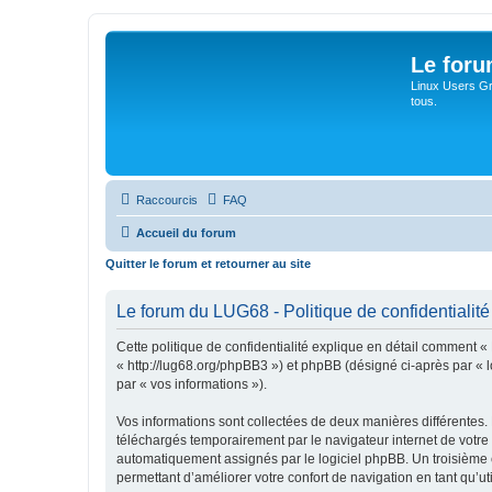
Le for
Linux Users Gro
tous.
Raccourcis
FAQ
Accueil du forum
Quitter le forum et retourner au site
Le forum du LUG68 - Politique de confidentialité
Cette politique de confidentialité explique en détail comment «
« http://lug68.org/phpBB3 ») et phpBB (désigné ci-après par « lo
par « vos informations »).
Vos informations sont collectées de deux manières différentes.
téléchargés temporairement par le navigateur internet de votre 
automatiquement assignés par le logiciel phpBB. Un troisième co
permettant d’améliorer votre confort de navigation en tant qu’uti