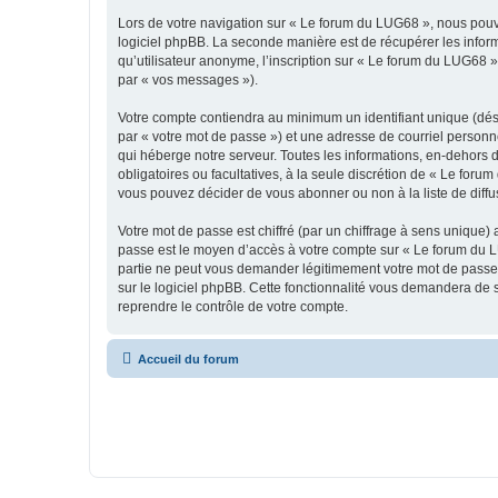
Lors de votre navigation sur « Le forum du LUG68 », nous pou
logiciel phpBB. La seconde manière est de récupérer les infor
qu’utilisateur anonyme, l’inscription sur « Le forum du LUG68 »
par « vos messages »).
Votre compte contiendra au minimum un identifiant unique (dés
par « votre mot de passe ») et une adresse de courriel personn
qui héberge notre serveur. Toutes les informations, en-dehors d
obligatoires ou facultatives, à la seule discrétion de « Le fo
vous pouvez décider de vous abonner ou non à la liste de diffu
Votre mot de passe est chiffré (par un chiffrage à sens unique) 
passe est le moyen d’accès à votre compte sur « Le forum du L
partie ne peut vous demander légitimement votre mot de passe. 
sur le logiciel phpBB. Cette fonctionnalité vous demandera de s
reprendre le contrôle de votre compte.
Accueil du forum