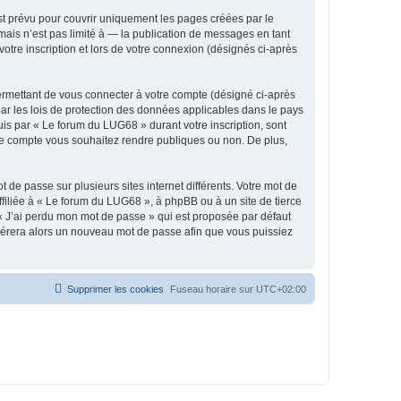
t prévu pour couvrir uniquement les pages créées par le
ais n’est pas limité à — la publication de messages en tant
otre inscription et lors de votre connexion (désignés ci-après
ermettant de vous connecter à votre compte (désigné ci-après
ar les lois de protection des données applicables dans le pays
uis par « Le forum du LUG68 » durant votre inscription, sont
tre compte vous souhaitez rendre publiques ou non. De plus,
 de passe sur plusieurs sites internet différents. Votre mot de
iliée à « Le forum du LUG68 », à phpBB ou à un site de tierce
 « J’ai perdu mon mot de passe » qui est proposée par défaut
générera alors un nouveau mot de passe afin que vous puissiez
Supprimer les cookies
Fuseau horaire sur
UTC+02:00