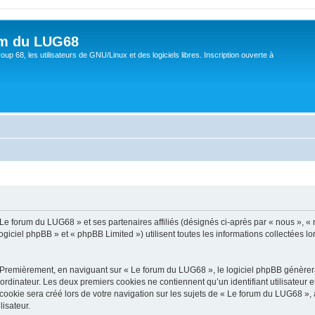
um du LUG68
up 68, les utilisateurs de GNU/Linux et des logiciels libres. Inscription ouverte à
 Le forum du LUG68 » et ses partenaires affiliés (désignés ci-après par « nous », «
giciel phpBB » et « phpBB Limited ») utilisent toutes les informations collectées lor
 Premièrement, en naviguant sur « Le forum du LUG68 », le logiciel phpBB génèrera 
ordinateur. Les deux premiers cookies ne contiennent qu’un identifiant utilisateur 
okie sera créé lors de votre navigation sur les sujets de « Le forum du LUG68 », ar
lisateur.