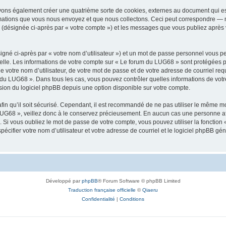
vons également créer une quatrième sorte de cookies, externes au document qui es
mations que vous nous envoyez et que nous collectons. Ceci peut correspondre — m
 (désignée ci-après par « votre compte ») et les messages que vous publiez après v
igné ci-après par « votre nom d’utilisateur ») et un mot de passe personnel vous p
elle. Les informations de votre compte sur « Le forum du LUG68 » sont protégées p
e votre nom d’utilisateur, de votre mot de passe et de votre adresse de courriel req
rum du LUG68 ». Dans tous les cas, vous pouvez contrôler quelles informations de vo
sion du logiciel phpBB depuis une option disponible sur votre compte.
afin qu’il soit sécurisé. Cependant, il est recommandé de ne pas utiliser le même mot
UG68 », veillez donc à le conservez précieusement. En aucun cas une personne aff
Si vous oubliez le mot de passe de votre compte, vous pouvez utiliser la fonction
pécifier votre nom d’utilisateur et votre adresse de courriel et le logiciel phpBB 
Développé par
phpBB
® Forum Software © phpBB Limited
Traduction française officielle
©
Qiaeru
Confidentialité
|
Conditions