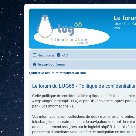
Le for
Linux Users Gro
tous.
Raccourcis
FAQ
Accueil du forum
Quitter le forum et retourner au site
Le forum du LUG68 - Politique de confidentialité
Cette politique de confidentialité explique en détail comment «
« http://lug68.org/phpBB3 ») et phpBB (désigné ci-après par « lo
par « vos informations »).
Vos informations sont collectées de deux manières différentes.
téléchargés temporairement par le navigateur internet de votre 
automatiquement assignés par le logiciel phpBB. Un troisième co
permettant d’améliorer votre confort de navigation en tant qu’uti