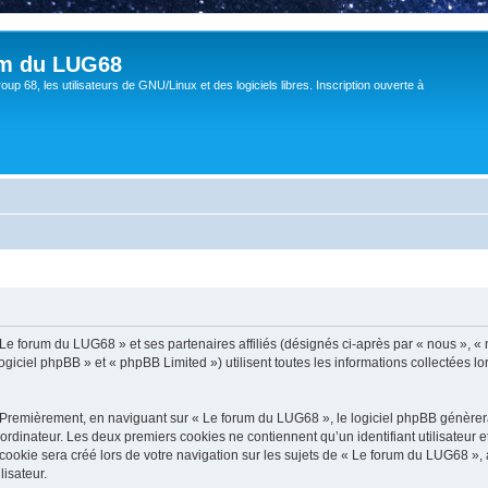
um du LUG68
up 68, les utilisateurs de GNU/Linux et des logiciels libres. Inscription ouverte à
 Le forum du LUG68 » et ses partenaires affiliés (désignés ci-après par « nous », «
giciel phpBB » et « phpBB Limited ») utilisent toutes les informations collectées lor
 Premièrement, en naviguant sur « Le forum du LUG68 », le logiciel phpBB génèrera 
ordinateur. Les deux premiers cookies ne contiennent qu’un identifiant utilisateur 
okie sera créé lors de votre navigation sur les sujets de « Le forum du LUG68 », ar
lisateur.