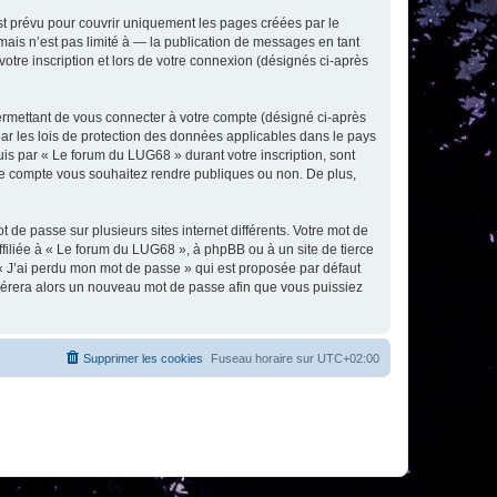
t prévu pour couvrir uniquement les pages créées par le
ais n’est pas limité à — la publication de messages en tant
otre inscription et lors de votre connexion (désignés ci-après
ermettant de vous connecter à votre compte (désigné ci-après
ar les lois de protection des données applicables dans le pays
uis par « Le forum du LUG68 » durant votre inscription, sont
tre compte vous souhaitez rendre publiques ou non. De plus,
 de passe sur plusieurs sites internet différents. Votre mot de
iliée à « Le forum du LUG68 », à phpBB ou à un site de tierce
 « J’ai perdu mon mot de passe » qui est proposée par défaut
générera alors un nouveau mot de passe afin que vous puissiez
Supprimer les cookies
Fuseau horaire sur
UTC+02:00