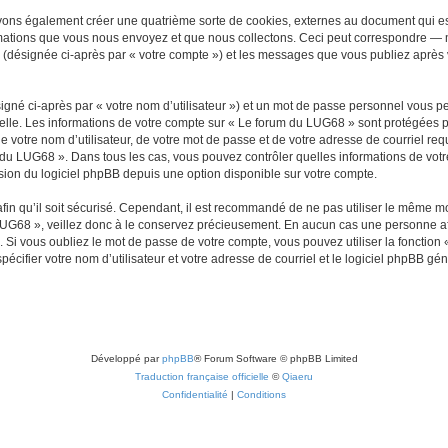
vons également créer une quatrième sorte de cookies, externes au document qui es
mations que vous nous envoyez et que nous collectons. Ceci peut correspondre — m
 (désignée ci-après par « votre compte ») et les messages que vous publiez après v
igné ci-après par « votre nom d’utilisateur ») et un mot de passe personnel vous p
elle. Les informations de votre compte sur « Le forum du LUG68 » sont protégées p
e votre nom d’utilisateur, de votre mot de passe et de votre adresse de courriel req
rum du LUG68 ». Dans tous les cas, vous pouvez contrôler quelles informations de vo
sion du logiciel phpBB depuis une option disponible sur votre compte.
afin qu’il soit sécurisé. Cependant, il est recommandé de ne pas utiliser le même mot
UG68 », veillez donc à le conservez précieusement. En aucun cas une personne aff
Si vous oubliez le mot de passe de votre compte, vous pouvez utiliser la fonction
pécifier votre nom d’utilisateur et votre adresse de courriel et le logiciel phpBB 
Développé par
phpBB
® Forum Software © phpBB Limited
Traduction française officielle
©
Qiaeru
Confidentialité
|
Conditions