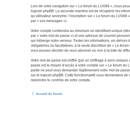
Lors de votre navigation sur « Le forum du LUG68 », nous pou
logiciel phpBB. La seconde manière est de récupérer les infor
qu’utilisateur anonyme, l’inscription sur « Le forum du LUG68 »
par « vos messages »).
Votre compte contiendra au minimum un identifiant unique (dés
par « votre mot de passe ») et une adresse de courriel personn
qui héberge notre serveur. Toutes les informations, en-dehors d
obligatoires ou facultatives, à la seule discrétion de « Le fo
vous pouvez décider de vous abonner ou non à la liste de diffu
Votre mot de passe est chiffré (par un chiffrage à sens unique) 
passe est le moyen d’accès à votre compte sur « Le forum du L
partie ne peut vous demander légitimement votre mot de passe. 
sur le logiciel phpBB. Cette fonctionnalité vous demandera de s
reprendre le contrôle de votre compte.
Accueil du forum