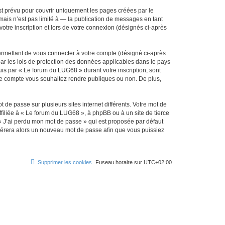
t prévu pour couvrir uniquement les pages créées par le
ais n’est pas limité à — la publication de messages en tant
otre inscription et lors de votre connexion (désignés ci-après
ermettant de vous connecter à votre compte (désigné ci-après
ar les lois de protection des données applicables dans le pays
uis par « Le forum du LUG68 » durant votre inscription, sont
tre compte vous souhaitez rendre publiques ou non. De plus,
 de passe sur plusieurs sites internet différents. Votre mot de
iliée à « Le forum du LUG68 », à phpBB ou à un site de tierce
 « J’ai perdu mon mot de passe » qui est proposée par défaut
générera alors un nouveau mot de passe afin que vous puissiez
Supprimer les cookies
Fuseau horaire sur
UTC+02:00