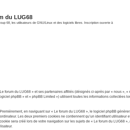
um du LUG68
up 68, les utilisateurs de GNU/Linux et des logiciels libres. Inscription ouverte à
 Le forum du LUG68 » et ses partenaires affiliés (désignés ci-après par « nous », «
giciel phpBB » et « phpBB Limited ») utilisent toutes les informations collectées lor
 Premièrement, en naviguant sur « Le forum du LUG68 », le logiciel phpBB génèrera 
ordinateur. Les deux premiers cookies ne contiennent qu’un identifiant utilisateur 
okie sera créé lors de votre navigation sur les sujets de « Le forum du LUG68 », ar
lisateur.