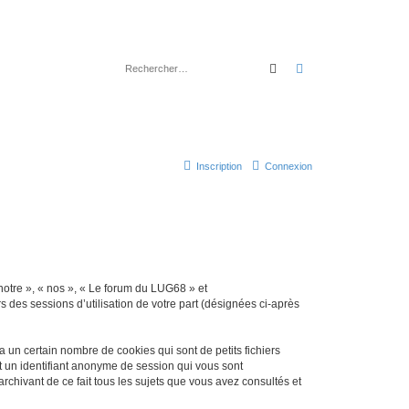
Rechercher
Recherche avancé
Inscription
Connexion
 notre », « nos », « Le forum du LUG68 » et
s des sessions d’utilisation de votre part (désignées ci-après
un certain nombre de cookies qui sont de petits fichiers
et un identifiant anonyme de session qui vous sont
chivant de ce fait tous les sujets que vous avez consultés et