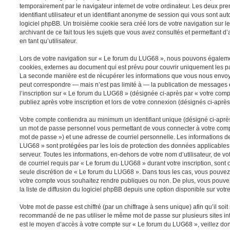
temporairement par le navigateur internet de votre ordinateur. Les deux pr
identifiant utilisateur et un identifiant anonyme de session qui vous sont a
logiciel phpBB. Un troisième cookie sera créé lors de votre navigation sur 
archivant de ce fait tous les sujets que vous avez consultés et permettant d’
en tant qu’utilisateur.
Lors de votre navigation sur « Le forum du LUG68 », nous pouvons égaleme
cookies, externes au document qui est prévu pour couvrir uniquement les p
La seconde manière est de récupérer les informations que vous nous envoy
peut correspondre — mais n’est pas limité à — la publication de messages e
l’inscription sur « Le forum du LUG68 » (désignée ci-après par « votre com
publiez après votre inscription et lors de votre connexion (désignés ci-aprè
Votre compte contiendra au minimum un identifiant unique (désigné ci-après 
un mot de passe personnel vous permettant de vous connecter à votre compt
mot de passe ») et une adresse de courriel personnelle. Les informations d
LUG68 » sont protégées par les lois de protection des données applicables
serveur. Toutes les informations, en-dehors de votre nom d’utilisateur, de v
de courriel requis par « Le forum du LUG68 » durant votre inscription, sont ob
seule discrétion de « Le forum du LUG68 ». Dans tous les cas, vous pouvez 
votre compte vous souhaitez rendre publiques ou non. De plus, vous pouv
la liste de diffusion du logiciel phpBB depuis une option disponible sur votr
Votre mot de passe est chiffré (par un chiffrage à sens unique) afin qu’il soit
recommandé de ne pas utiliser le même mot de passe sur plusieurs sites int
est le moyen d’accès à votre compte sur « Le forum du LUG68 », veillez do