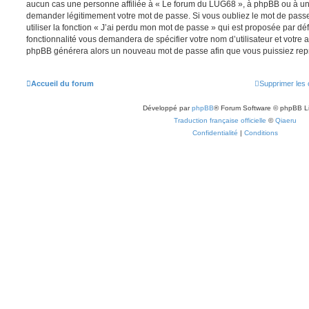
aucun cas une personne affiliée à « Le forum du LUG68 », à phpBB ou à un s
demander légitimement votre mot de passe. Si vous oubliez le mot de pass
utiliser la fonction « J’ai perdu mon mot de passe » qui est proposée par déf
fonctionnalité vous demandera de spécifier votre nom d’utilisateur et votre ad
phpBB générera alors un nouveau mot de passe afin que vous puissiez repr
Accueil du forum
Supprimer les 
Développé par
phpBB
® Forum Software © phpBB L
Traduction française officielle
©
Qiaeru
Confidentialité
|
Conditions