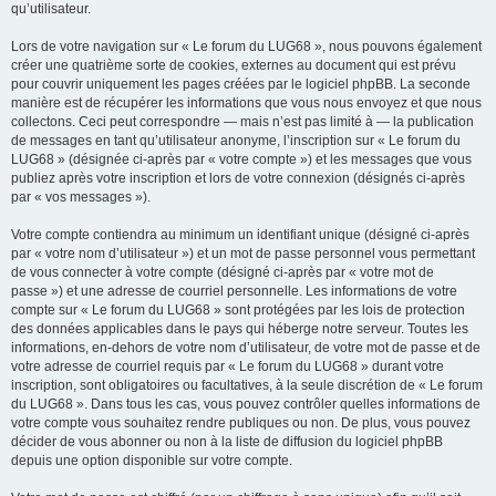
qu’utilisateur.
Lors de votre navigation sur « Le forum du LUG68 », nous pouvons également
créer une quatrième sorte de cookies, externes au document qui est prévu
pour couvrir uniquement les pages créées par le logiciel phpBB. La seconde
manière est de récupérer les informations que vous nous envoyez et que nous
collectons. Ceci peut correspondre — mais n’est pas limité à — la publication
de messages en tant qu’utilisateur anonyme, l’inscription sur « Le forum du
LUG68 » (désignée ci-après par « votre compte ») et les messages que vous
publiez après votre inscription et lors de votre connexion (désignés ci-après
par « vos messages »).
Votre compte contiendra au minimum un identifiant unique (désigné ci-après
par « votre nom d’utilisateur ») et un mot de passe personnel vous permettant
de vous connecter à votre compte (désigné ci-après par « votre mot de
passe ») et une adresse de courriel personnelle. Les informations de votre
compte sur « Le forum du LUG68 » sont protégées par les lois de protection
des données applicables dans le pays qui héberge notre serveur. Toutes les
informations, en-dehors de votre nom d’utilisateur, de votre mot de passe et de
votre adresse de courriel requis par « Le forum du LUG68 » durant votre
inscription, sont obligatoires ou facultatives, à la seule discrétion de « Le forum
du LUG68 ». Dans tous les cas, vous pouvez contrôler quelles informations de
votre compte vous souhaitez rendre publiques ou non. De plus, vous pouvez
décider de vous abonner ou non à la liste de diffusion du logiciel phpBB
depuis une option disponible sur votre compte.