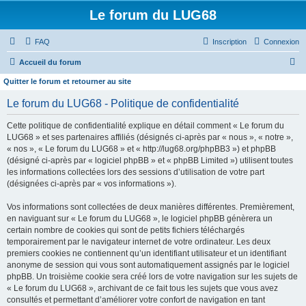
Le forum du LUG68
FAQ
Inscription
Connexion
R
Accueil du forum
e
Quitter le forum et retourner au site
c
Le forum du LUG68 - Politique de confidentialité
h
Cette politique de confidentialité explique en détail comment « Le forum du
e
LUG68 » et ses partenaires affiliés (désignés ci-après par « nous », « notre »,
r
« nos », « Le forum du LUG68 » et « http://lug68.org/phpBB3 ») et phpBB
(désigné ci-après par « logiciel phpBB » et « phpBB Limited ») utilisent toutes
c
les informations collectées lors des sessions d’utilisation de votre part
h
(désignées ci-après par « vos informations »).
e
Vos informations sont collectées de deux manières différentes. Premièrement,
r
en naviguant sur « Le forum du LUG68 », le logiciel phpBB génèrera un
certain nombre de cookies qui sont de petits fichiers téléchargés
temporairement par le navigateur internet de votre ordinateur. Les deux
premiers cookies ne contiennent qu’un identifiant utilisateur et un identifiant
anonyme de session qui vous sont automatiquement assignés par le logiciel
phpBB. Un troisième cookie sera créé lors de votre navigation sur les sujets de
« Le forum du LUG68 », archivant de ce fait tous les sujets que vous avez
consultés et permettant d’améliorer votre confort de navigation en tant