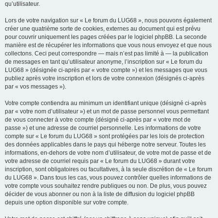
qu’utilisateur.
Lors de votre navigation sur « Le forum du LUG68 », nous pouvons également
créer une quatrième sorte de cookies, externes au document qui est prévu
pour couvrir uniquement les pages créées par le logiciel phpBB. La seconde
manière est de récupérer les informations que vous nous envoyez et que nous
collectons. Ceci peut correspondre — mais n’est pas limité à — la publication
de messages en tant qu’utilisateur anonyme, l’inscription sur « Le forum du
LUG68 » (désignée ci-après par « votre compte ») et les messages que vous
publiez après votre inscription et lors de votre connexion (désignés ci-après
par « vos messages »).
Votre compte contiendra au minimum un identifiant unique (désigné ci-après
par « votre nom d’utilisateur ») et un mot de passe personnel vous permettant
de vous connecter à votre compte (désigné ci-après par « votre mot de
passe ») et une adresse de courriel personnelle. Les informations de votre
compte sur « Le forum du LUG68 » sont protégées par les lois de protection
des données applicables dans le pays qui héberge notre serveur. Toutes les
informations, en-dehors de votre nom d’utilisateur, de votre mot de passe et de
votre adresse de courriel requis par « Le forum du LUG68 » durant votre
inscription, sont obligatoires ou facultatives, à la seule discrétion de « Le forum
du LUG68 ». Dans tous les cas, vous pouvez contrôler quelles informations de
votre compte vous souhaitez rendre publiques ou non. De plus, vous pouvez
décider de vous abonner ou non à la liste de diffusion du logiciel phpBB
depuis une option disponible sur votre compte.