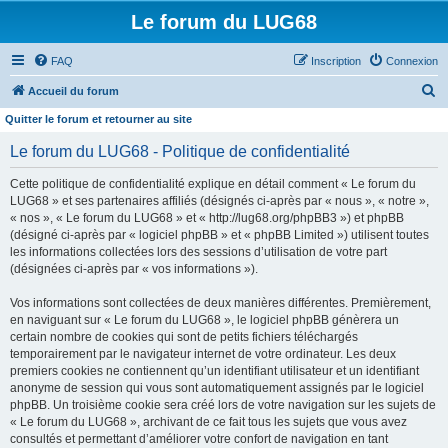
Le forum du LUG68
FAQ
Inscription
Connexion
R
Accueil du forum
e
Quitter le forum et retourner au site
c
Le forum du LUG68 - Politique de confidentialité
h
Cette politique de confidentialité explique en détail comment « Le forum du
e
LUG68 » et ses partenaires affiliés (désignés ci-après par « nous », « notre »,
r
« nos », « Le forum du LUG68 » et « http://lug68.org/phpBB3 ») et phpBB
(désigné ci-après par « logiciel phpBB » et « phpBB Limited ») utilisent toutes
c
les informations collectées lors des sessions d’utilisation de votre part
h
(désignées ci-après par « vos informations »).
e
Vos informations sont collectées de deux manières différentes. Premièrement,
r
en naviguant sur « Le forum du LUG68 », le logiciel phpBB génèrera un
certain nombre de cookies qui sont de petits fichiers téléchargés
temporairement par le navigateur internet de votre ordinateur. Les deux
premiers cookies ne contiennent qu’un identifiant utilisateur et un identifiant
anonyme de session qui vous sont automatiquement assignés par le logiciel
phpBB. Un troisième cookie sera créé lors de votre navigation sur les sujets de
« Le forum du LUG68 », archivant de ce fait tous les sujets que vous avez
consultés et permettant d’améliorer votre confort de navigation en tant