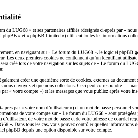
tialité
rum du LUG68 » et ses partenaires affiliés (désignés ci-après par « nou
 phpBB » et « phpBB Limited ») utilisent toutes les informations collecté
èrement, en naviguant sur « Le forum du LUG68 », le logiciel phpBB gén
eur. Les deux premiers cookies ne contiennent qu’un identifiant utilisat
ra créé lors de votre navigation sur les sujets de « Le forum du LUG68 
r.
lement créer une quatrième sorte de cookies, externes au document qui
 nous envoyez et que nous collectons. Ceci peut correspondre — mais n’
ar « votre compte ») et les messages que vous publiez après votre inscr
après par « votre nom d’utilisateur ») et un mot de passe personnel vo
nformations de votre compte sur « Le forum du LUG68 » sont protégées pa
 d’utilisateur, de votre mot de passe et de votre adresse de courriel re
LUG68 ». Dans tous les cas, vous pouvez contrôler quelles informations
iciel phpBB depuis une option disponible sur votre compte.