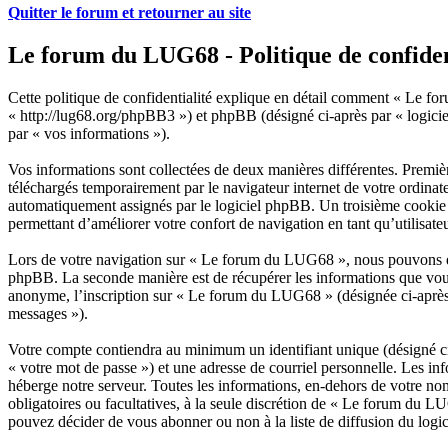
Quitter le forum et retourner au site
Le forum du LUG68 - Politique de confiden
Cette politique de confidentialité explique en détail comment « Le fo
« http://lug68.org/phpBB3 ») et phpBB (désigné ci-après par « logiciel
par « vos informations »).
Vos informations sont collectées de deux manières différentes. Premi
téléchargés temporairement par le navigateur internet de votre ordinat
automatiquement assignés par le logiciel phpBB. Un troisième cookie se
permettant d’améliorer votre confort de navigation en tant qu’utilisateu
Lors de votre navigation sur « Le forum du LUG68 », nous pouvons éga
phpBB. La seconde manière est de récupérer les informations que vous
anonyme, l’inscription sur « Le forum du LUG68 » (désignée ci-après p
messages »).
Votre compte contiendra au minimum un identifiant unique (désigné ci-
« votre mot de passe ») et une adresse de courriel personnelle. Les i
héberge notre serveur. Toutes les informations, en-dehors de votre nom
obligatoires ou facultatives, à la seule discrétion de « Le forum du 
pouvez décider de vous abonner ou non à la liste de diffusion du log