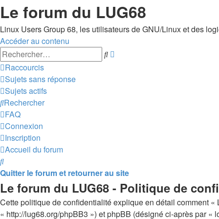
Le forum du LUG68
Linux Users Group 68, les utilisateurs de GNU/Linux et des logici
Accéder au contenu
Recherche
Rechercher
avancée
Raccourcis
Sujets sans réponse
Sujets actifs
Rechercher
FAQ
Connexion
Inscription
Accueil du forum
Rechercher
Quitter le forum et retourner au site
Le forum du LUG68 - Politique de confi
Cette politique de confidentialité explique en détail comment « 
« http://lug68.org/phpBB3 ») et phpBB (désigné ci-après par « log