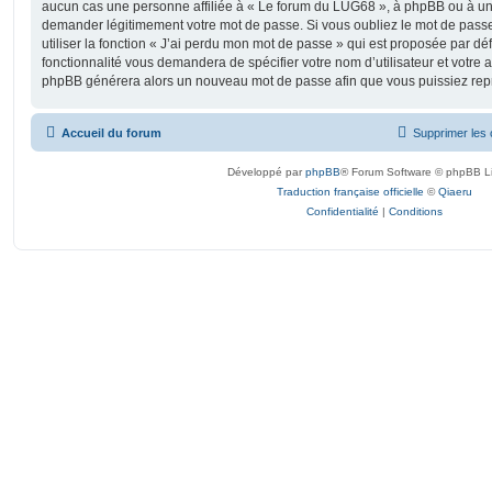
aucun cas une personne affiliée à « Le forum du LUG68 », à phpBB ou à un s
demander légitimement votre mot de passe. Si vous oubliez le mot de pass
utiliser la fonction « J’ai perdu mon mot de passe » qui est proposée par déf
fonctionnalité vous demandera de spécifier votre nom d’utilisateur et votre ad
phpBB générera alors un nouveau mot de passe afin que vous puissiez repr
Accueil du forum
Supprimer les 
Développé par
phpBB
® Forum Software © phpBB L
Traduction française officielle
©
Qiaeru
Confidentialité
|
Conditions