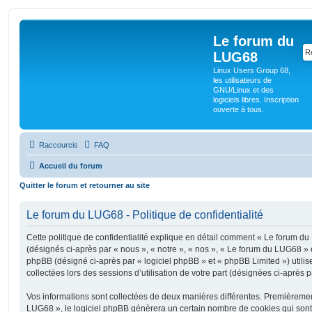
Le forum du
LUG68
Linux Users Group 68,
les utilisateurs de
GNU/Linux et des
logiciels libres. Inscription
ouverte à tous.
Raccourcis
FAQ
Accueil du forum
Quitter le forum et retourner au site
Le forum du LUG68 - Politique de confidentialité
Cette politique de confidentialité explique en détail comment « Le forum du 
(désignés ci-après par « nous », « notre », « nos », « Le forum du LUG68 » e
phpBB (désigné ci-après par « logiciel phpBB » et « phpBB Limited ») utilise
collectées lors des sessions d’utilisation de votre part (désignées ci-après p
Vos informations sont collectées de deux manières différentes. Premièreme
LUG68 », le logiciel phpBB génèrera un certain nombre de cookies qui sont d