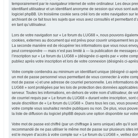
temporairement par le navigateur internet de votre ordinateur. Les deux pr
identifiant utilisateur et un identifiant anonyme de session qui vous sont a
logiciel phpBB. Un troisième cookie sera créé lors de votre navigation sur 
archivant de ce fait tous les sujets que vous avez consultés et permettant d’
en tant qu’utilisateur.
Lors de votre navigation sur « Le forum du LUG68 », nous pouvons égaleme
cookies, externes au document qui est prévu pour couvrir uniquement les p
La seconde manière est de récupérer les informations que vous nous envoy
peut correspondre — mais n’est pas limité à — la publication de messages e
l’inscription sur « Le forum du LUG68 » (désignée ci-après par « votre com
publiez après votre inscription et lors de votre connexion (désignés ci-aprè
Votre compte contiendra au minimum un identifiant unique (désigné ci-après 
un mot de passe personnel vous permettant de vous connecter à votre compt
mot de passe ») et une adresse de courriel personnelle. Les informations d
LUG68 » sont protégées par les lois de protection des données applicables
serveur. Toutes les informations, en-dehors de votre nom d’utilisateur, de v
de courriel requis par « Le forum du LUG68 » durant votre inscription, sont ob
seule discrétion de « Le forum du LUG68 ». Dans tous les cas, vous pouvez 
votre compte vous souhaitez rendre publiques ou non. De plus, vous pouv
la liste de diffusion du logiciel phpBB depuis une option disponible sur votr
Votre mot de passe est chiffré (par un chiffrage à sens unique) afin qu’il soit
recommandé de ne pas utiliser le même mot de passe sur plusieurs sites int
est le moyen d’accès à votre compte sur « Le forum du LUG68 », veillez do