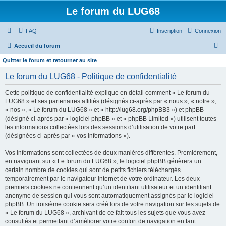
Le forum du LUG68
FAQ
Inscription
Connexion
R
Accueil du forum
e
Quitter le forum et retourner au site
c
Le forum du LUG68 - Politique de confidentialité
h
Cette politique de confidentialité explique en détail comment « Le forum du
e
LUG68 » et ses partenaires affiliés (désignés ci-après par « nous », « notre »,
r
« nos », « Le forum du LUG68 » et « http://lug68.org/phpBB3 ») et phpBB
(désigné ci-après par « logiciel phpBB » et « phpBB Limited ») utilisent toutes
c
les informations collectées lors des sessions d’utilisation de votre part
h
(désignées ci-après par « vos informations »).
e
Vos informations sont collectées de deux manières différentes. Premièrement,
r
en naviguant sur « Le forum du LUG68 », le logiciel phpBB génèrera un
certain nombre de cookies qui sont de petits fichiers téléchargés
temporairement par le navigateur internet de votre ordinateur. Les deux
premiers cookies ne contiennent qu’un identifiant utilisateur et un identifiant
anonyme de session qui vous sont automatiquement assignés par le logiciel
phpBB. Un troisième cookie sera créé lors de votre navigation sur les sujets de
« Le forum du LUG68 », archivant de ce fait tous les sujets que vous avez
consultés et permettant d’améliorer votre confort de navigation en tant