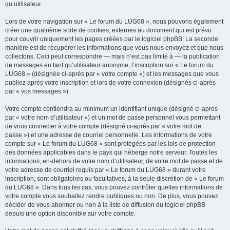
qu’utilisateur.
Lors de votre navigation sur « Le forum du LUG68 », nous pouvons également
créer une quatrième sorte de cookies, externes au document qui est prévu
pour couvrir uniquement les pages créées par le logiciel phpBB. La seconde
manière est de récupérer les informations que vous nous envoyez et que nous
collectons. Ceci peut correspondre — mais n’est pas limité à — la publication
de messages en tant qu’utilisateur anonyme, l’inscription sur « Le forum du
LUG68 » (désignée ci-après par « votre compte ») et les messages que vous
publiez après votre inscription et lors de votre connexion (désignés ci-après
par « vos messages »).
Votre compte contiendra au minimum un identifiant unique (désigné ci-après
par « votre nom d’utilisateur ») et un mot de passe personnel vous permettant
de vous connecter à votre compte (désigné ci-après par « votre mot de
passe ») et une adresse de courriel personnelle. Les informations de votre
compte sur « Le forum du LUG68 » sont protégées par les lois de protection
des données applicables dans le pays qui héberge notre serveur. Toutes les
informations, en-dehors de votre nom d’utilisateur, de votre mot de passe et de
votre adresse de courriel requis par « Le forum du LUG68 » durant votre
inscription, sont obligatoires ou facultatives, à la seule discrétion de « Le forum
du LUG68 ». Dans tous les cas, vous pouvez contrôler quelles informations de
votre compte vous souhaitez rendre publiques ou non. De plus, vous pouvez
décider de vous abonner ou non à la liste de diffusion du logiciel phpBB
depuis une option disponible sur votre compte.