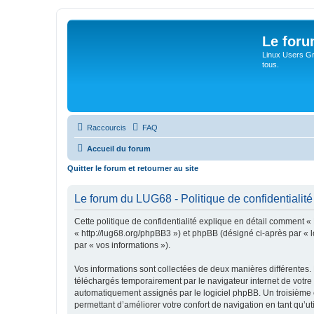
Le for
Linux Users Gro
tous.
Raccourcis
FAQ
Accueil du forum
Quitter le forum et retourner au site
Le forum du LUG68 - Politique de confidentialité
Cette politique de confidentialité explique en détail comment «
« http://lug68.org/phpBB3 ») et phpBB (désigné ci-après par « lo
par « vos informations »).
Vos informations sont collectées de deux manières différentes.
téléchargés temporairement par le navigateur internet de votre 
automatiquement assignés par le logiciel phpBB. Un troisième co
permettant d’améliorer votre confort de navigation en tant qu’uti