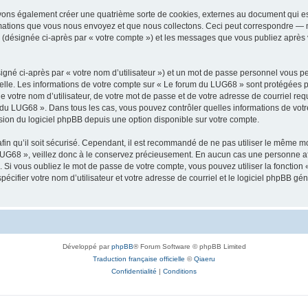
vons également créer une quatrième sorte de cookies, externes au document qui es
mations que vous nous envoyez et que nous collectons. Ceci peut correspondre — m
 (désignée ci-après par « votre compte ») et les messages que vous publiez après v
igné ci-après par « votre nom d’utilisateur ») et un mot de passe personnel vous p
elle. Les informations de votre compte sur « Le forum du LUG68 » sont protégées p
e votre nom d’utilisateur, de votre mot de passe et de votre adresse de courriel req
rum du LUG68 ». Dans tous les cas, vous pouvez contrôler quelles informations de vo
sion du logiciel phpBB depuis une option disponible sur votre compte.
afin qu’il soit sécurisé. Cependant, il est recommandé de ne pas utiliser le même mot
UG68 », veillez donc à le conservez précieusement. En aucun cas une personne aff
Si vous oubliez le mot de passe de votre compte, vous pouvez utiliser la fonction
pécifier votre nom d’utilisateur et votre adresse de courriel et le logiciel phpBB 
Développé par
phpBB
® Forum Software © phpBB Limited
Traduction française officielle
©
Qiaeru
Confidentialité
|
Conditions