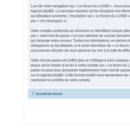
Lors de votre navigation sur « Le forum du LUG68 », nous pou
logiciel phpBB. La seconde manière est de récupérer les infor
qu’utilisateur anonyme, l’inscription sur « Le forum du LUG68 »
par « vos messages »).
Votre compte contiendra au minimum un identifiant unique (dés
par « votre mot de passe ») et une adresse de courriel personn
qui héberge notre serveur. Toutes les informations, en-dehors d
obligatoires ou facultatives, à la seule discrétion de « Le fo
vous pouvez décider de vous abonner ou non à la liste de diffu
Votre mot de passe est chiffré (par un chiffrage à sens unique) 
passe est le moyen d’accès à votre compte sur « Le forum du L
partie ne peut vous demander légitimement votre mot de passe. 
sur le logiciel phpBB. Cette fonctionnalité vous demandera de s
reprendre le contrôle de votre compte.
Accueil du forum