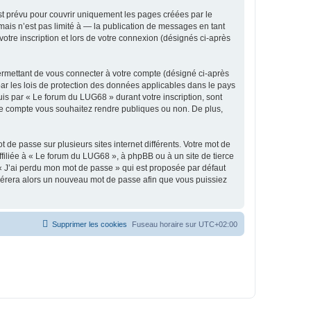
t prévu pour couvrir uniquement les pages créées par le
ais n’est pas limité à — la publication de messages en tant
otre inscription et lors de votre connexion (désignés ci-après
ermettant de vous connecter à votre compte (désigné ci-après
ar les lois de protection des données applicables dans le pays
uis par « Le forum du LUG68 » durant votre inscription, sont
tre compte vous souhaitez rendre publiques ou non. De plus,
 de passe sur plusieurs sites internet différents. Votre mot de
iliée à « Le forum du LUG68 », à phpBB ou à un site de tierce
 « J’ai perdu mon mot de passe » qui est proposée par défaut
générera alors un nouveau mot de passe afin que vous puissiez
Supprimer les cookies
Fuseau horaire sur
UTC+02:00