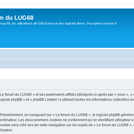
um du LUG68
up 68, les utilisateurs de GNU/Linux et des logiciels libres. Inscription ouverte à
 Le forum du LUG68 » et ses partenaires affiliés (désignés ci-après par « nous », «
giciel phpBB » et « phpBB Limited ») utilisent toutes les informations collectées lor
 Premièrement, en naviguant sur « Le forum du LUG68 », le logiciel phpBB génèrera 
ordinateur. Les deux premiers cookies ne contiennent qu’un identifiant utilisateur 
okie sera créé lors de votre navigation sur les sujets de « Le forum du LUG68 », ar
lisateur.