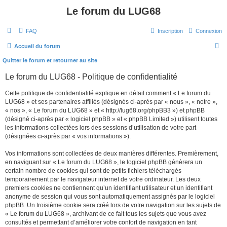
Le forum du LUG68
FAQ
Inscription
Connexion
R
Accueil du forum
e
Quitter le forum et retourner au site
c
Le forum du LUG68 - Politique de confidentialité
h
Cette politique de confidentialité explique en détail comment « Le forum du
e
LUG68 » et ses partenaires affiliés (désignés ci-après par « nous », « notre »,
r
« nos », « Le forum du LUG68 » et « http://lug68.org/phpBB3 ») et phpBB
(désigné ci-après par « logiciel phpBB » et « phpBB Limited ») utilisent toutes
c
les informations collectées lors des sessions d’utilisation de votre part
h
(désignées ci-après par « vos informations »).
e
Vos informations sont collectées de deux manières différentes. Premièrement,
r
en naviguant sur « Le forum du LUG68 », le logiciel phpBB génèrera un
certain nombre de cookies qui sont de petits fichiers téléchargés
temporairement par le navigateur internet de votre ordinateur. Les deux
premiers cookies ne contiennent qu’un identifiant utilisateur et un identifiant
anonyme de session qui vous sont automatiquement assignés par le logiciel
phpBB. Un troisième cookie sera créé lors de votre navigation sur les sujets de
« Le forum du LUG68 », archivant de ce fait tous les sujets que vous avez
consultés et permettant d’améliorer votre confort de navigation en tant