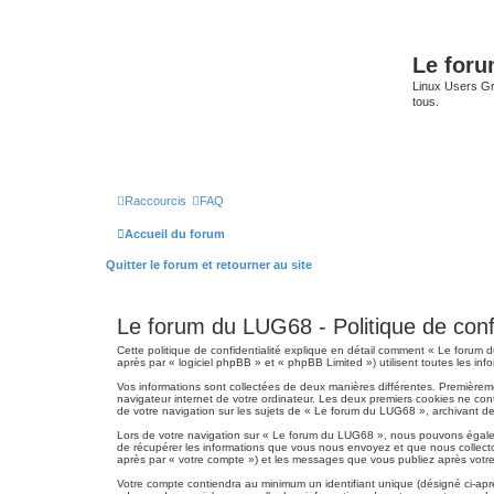
Le for
Linux Users Gro
tous.
Raccourcis
FAQ
Accueil du forum
Quitter le forum et retourner au site
Le forum du LUG68 - Politique de confi
Cette politique de confidentialité explique en détail comment « Le forum 
après par « logiciel phpBB » et « phpBB Limited ») utilisent toutes les info
Vos informations sont collectées de deux manières différentes. Premièrem
navigateur internet de votre ordinateur. Les deux premiers cookies ne cont
de votre navigation sur les sujets de « Le forum du LUG68 », archivant de c
Lors de votre navigation sur « Le forum du LUG68 », nous pouvons égalem
de récupérer les informations que vous nous envoyez et que nous collecto
après par « votre compte ») et les messages que vous publiez après votre 
Votre compte contiendra au minimum un identifiant unique (désigné ci-apr