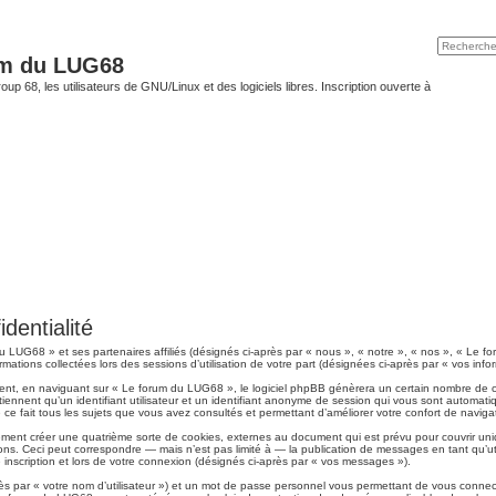
um du LUG68
up 68, les utilisateurs de GNU/Linux et des logiciels libres. Inscription ouverte à
dentialité
du LUG68 » et ses partenaires affiliés (désignés ci-après par « nous », « notre », « nos », « Le 
rmations collectées lors des sessions d’utilisation de votre part (désignées ci-après par « vos info
ent, en naviguant sur « Le forum du LUG68 », le logiciel phpBB génèrera un certain nombre de coo
iennent qu’un identifiant utilisateur et un identifiant anonyme de session qui vous sont automati
e fait tous les sujets que vous avez consultés et permettant d’améliorer votre confort de navigati
ent créer une quatrième sorte de cookies, externes au document qui est prévu pour couvrir uni
ns. Ceci peut correspondre — mais n’est pas limité à — la publication de messages en tant qu’uti
inscription et lors de votre connexion (désignés ci-après par « vos messages »).
ès par « votre nom d’utilisateur ») et un mot de passe personnel vous permettant de vous connec