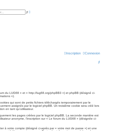
R
R
e
e
c
c
h
h
e
e
r
r
c
c
h
h
e
e
a
r
v
a
n
c
Inscription
Connexion
é
e
R
e
c
h
e
forum du LUG68 » et « http://lug68.org/phpBB3 ») et phpBB (désigné ci-
rmations »).
r
kies qui sont de petits fichiers téléchargés temporairement par le
c
quement assignés par le logiciel phpBB. Un troisième cookie sera créé lors
on en tant qu’utilisateur.
h
quement les pages créées par le logiciel phpBB. La seconde manière est
e
lisateur anonyme, l’inscription sur « Le forum du LUG68 » (désignée ci-
r
ter à votre compte (désigné ci-après par « votre mot de passe ») et une