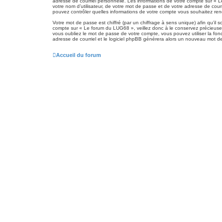
adresse de courriel personnelle. Les informations de votre compte sur « 
votre nom d’utilisateur, de votre mot de passe et de votre adresse de cour
pouvez contrôler quelles informations de votre compte vous souhaitez ren
Votre mot de passe est chiffré (par un chiffrage à sens unique) afin qu’il
compte sur « Le forum du LUG68 », veillez donc à le conservez précieuse
vous oubliez le mot de passe de votre compte, vous pouvez utiliser la fonc
adresse de courriel et le logiciel phpBB générera alors un nouveau mot d
Accueil du forum