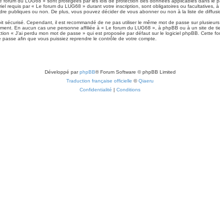
Le forum du LUG68 » sont protégées par les lois de protection des données applicables dans le p
riel requis par « Le forum du LUG68 » durant votre inscription, sont obligatoires ou facultatives,
dre publiques ou non. De plus, vous pouvez décider de vous abonner ou non à la liste de diffusi
 soit sécurisé. Cependant, il est recommandé de ne pas utiliser le même mot de passe sur plusieurs
ment. En aucun cas une personne affiliée à « Le forum du LUG68 », à phpBB ou à un site de tie
tion « J’ai perdu mon mot de passe » qui est proposée par défaut sur le logiciel phpBB. Cette fon
e passe afin que vous puissiez reprendre le contrôle de votre compte.
Développé par
phpBB
® Forum Software © phpBB Limited
Traduction française officielle
©
Qiaeru
Confidentialité
|
Conditions