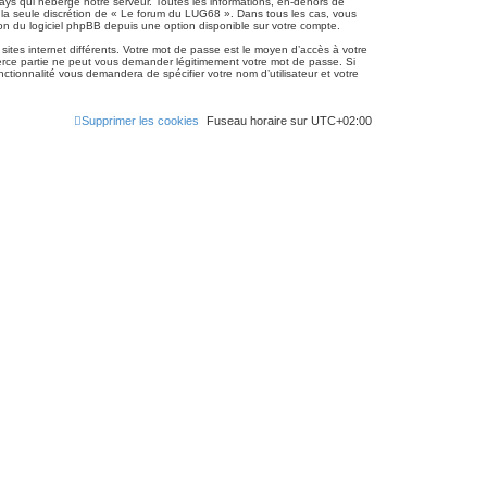
ays qui héberge notre serveur. Toutes les informations, en-dehors de
 à la seule discrétion de « Le forum du LUG68 ». Dans tous les cas, vous
on du logiciel phpBB depuis une option disponible sur votre compte.
 sites internet différents. Votre mot de passe est le moyen d’accès à votre
rce partie ne peut vous demander légitimement votre mot de passe. Si
ctionnalité vous demandera de spécifier votre nom d’utilisateur et votre
Supprimer les cookies
Fuseau horaire sur
UTC+02:00