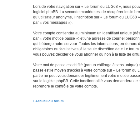
Lors de votre navigation sur « Le forum du LUG68 », nous pou
logiciel phpBB. La seconde manière est de récupérer les infor
qu’utilisateur anonyme, l’inscription sur « Le forum du LUG68 »
par « vos messages »).
Votre compte contiendra au minimum un identifiant unique (dés
par « votre mot de passe ») et une adresse de courriel personn
qui héberge notre serveur. Toutes les informations, en-dehors d
obligatoires ou facultatives, à la seule discrétion de « Le fo
vous pouvez décider de vous abonner ou non à la liste de diffu
Votre mot de passe est chiffré (par un chiffrage à sens unique) 
passe est le moyen d’accès à votre compte sur « Le forum du L
partie ne peut vous demander légitimement votre mot de passe. 
sur le logiciel phpBB. Cette fonctionnalité vous demandera de s
reprendre le contrôle de votre compte.
Accueil du forum