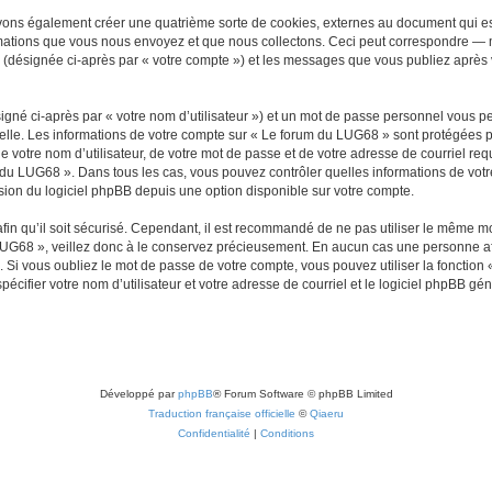
vons également créer une quatrième sorte de cookies, externes au document qui es
mations que vous nous envoyez et que nous collectons. Ceci peut correspondre — m
 (désignée ci-après par « votre compte ») et les messages que vous publiez après v
igné ci-après par « votre nom d’utilisateur ») et un mot de passe personnel vous p
elle. Les informations de votre compte sur « Le forum du LUG68 » sont protégées p
e votre nom d’utilisateur, de votre mot de passe et de votre adresse de courriel req
rum du LUG68 ». Dans tous les cas, vous pouvez contrôler quelles informations de vo
sion du logiciel phpBB depuis une option disponible sur votre compte.
afin qu’il soit sécurisé. Cependant, il est recommandé de ne pas utiliser le même mot
UG68 », veillez donc à le conservez précieusement. En aucun cas une personne aff
Si vous oubliez le mot de passe de votre compte, vous pouvez utiliser la fonction
pécifier votre nom d’utilisateur et votre adresse de courriel et le logiciel phpBB 
Développé par
phpBB
® Forum Software © phpBB Limited
Traduction française officielle
©
Qiaeru
Confidentialité
|
Conditions