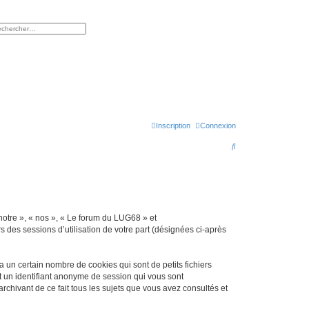
rcher
herche avancée
Inscription
Connexion
R
e
c
h
e
 notre », « nos », « Le forum du LUG68 » et
r
s des sessions d’utilisation de votre part (désignées ci-après
c
h
un certain nombre de cookies qui sont de petits fichiers
et un identifiant anonyme de session qui vous sont
e
chivant de ce fait tous les sujets que vous avez consultés et
r