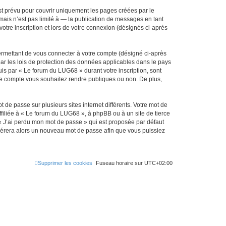
t prévu pour couvrir uniquement les pages créées par le
ais n’est pas limité à — la publication de messages en tant
otre inscription et lors de votre connexion (désignés ci-après
ermettant de vous connecter à votre compte (désigné ci-après
ar les lois de protection des données applicables dans le pays
uis par « Le forum du LUG68 » durant votre inscription, sont
tre compte vous souhaitez rendre publiques ou non. De plus,
 de passe sur plusieurs sites internet différents. Votre mot de
iliée à « Le forum du LUG68 », à phpBB ou à un site de tierce
 « J’ai perdu mon mot de passe » qui est proposée par défaut
générera alors un nouveau mot de passe afin que vous puissiez
Supprimer les cookies
Fuseau horaire sur
UTC+02:00