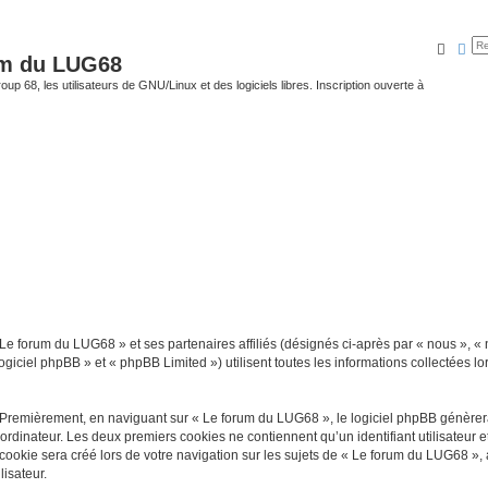
Reche
Rec
um du LUG68
up 68, les utilisateurs de GNU/Linux et des logiciels libres. Inscription ouverte à
 Le forum du LUG68 » et ses partenaires affiliés (désignés ci-après par « nous », «
giciel phpBB » et « phpBB Limited ») utilisent toutes les informations collectées lor
 Premièrement, en naviguant sur « Le forum du LUG68 », le logiciel phpBB génèrera 
ordinateur. Les deux premiers cookies ne contiennent qu’un identifiant utilisateur 
okie sera créé lors de votre navigation sur les sujets de « Le forum du LUG68 », ar
lisateur.