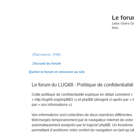
Le for
Linux Users Gro
tous.
Raccourcis
FAQ
Accueil du forum
Quitter le forum et retourner au site
Le forum du LUG68 - Politique de confidentialité
Cette politique de confidentialité explique en détail comment «
« http://lug68.org/phpBB3 ») et phpBB (désigné ci-après par « lo
par « vos informations »).
Vos informations sont collectées de deux manières différentes.
téléchargés temporairement par le navigateur internet de votre 
automatiquement assignés par le logiciel phpBB. Un troisième co
permettant d’améliorer votre confort de navigation en tant qu’uti