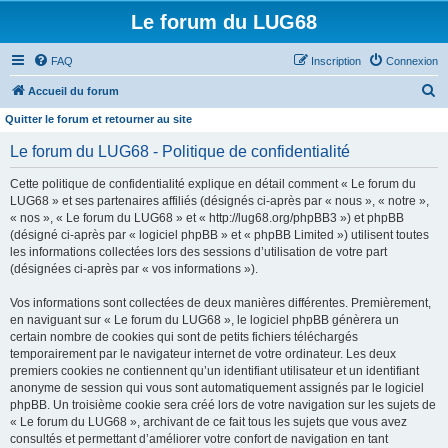
Le forum du LUG68
FAQ
Inscription
Connexion
R
Accueil du forum
e
Quitter le forum et retourner au site
c
Le forum du LUG68 - Politique de confidentialité
h
Cette politique de confidentialité explique en détail comment « Le forum du
e
LUG68 » et ses partenaires affiliés (désignés ci-après par « nous », « notre »,
r
« nos », « Le forum du LUG68 » et « http://lug68.org/phpBB3 ») et phpBB
(désigné ci-après par « logiciel phpBB » et « phpBB Limited ») utilisent toutes
c
les informations collectées lors des sessions d’utilisation de votre part
h
(désignées ci-après par « vos informations »).
e
Vos informations sont collectées de deux manières différentes. Premièrement,
r
en naviguant sur « Le forum du LUG68 », le logiciel phpBB génèrera un
certain nombre de cookies qui sont de petits fichiers téléchargés
temporairement par le navigateur internet de votre ordinateur. Les deux
premiers cookies ne contiennent qu’un identifiant utilisateur et un identifiant
anonyme de session qui vous sont automatiquement assignés par le logiciel
phpBB. Un troisième cookie sera créé lors de votre navigation sur les sujets de
« Le forum du LUG68 », archivant de ce fait tous les sujets que vous avez
consultés et permettant d’améliorer votre confort de navigation en tant