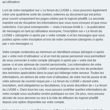
qu’utilisateur.
Lors de votre navigation sur « Le forum du LUG68 », nous pouvons également
créer une quatrième sorte de cookies, externes au document qui est prévu
pour couvrir uniquement les pages créées par le logiciel phpBB. La seconde
manière est de récupérer les informations que vous nous envoyez et que nous
collectons. Ceci peut correspondre — mais n’est pas limité à — la publication
de messages en tant qu’utilisateur anonyme, l’inscription sur « Le forum du
LUG68 » (désignée ci-après par « votre compte ») et les messages que vous
publiez après votre inscription et lors de votre connexion (désignés ci-après
par « vos messages »).
Votre compte contiendra au minimum un identifiant unique (désigné ci-après
par « votre nom d’utilisateur ») et un mot de passe personnel vous permettant
de vous connecter à votre compte (désigné ci-après par « votre mot de
passe ») et une adresse de courriel personnelle. Les informations de votre
compte sur « Le forum du LUG68 » sont protégées par les lois de protection
des données applicables dans le pays qui héberge notre serveur. Toutes les
informations, en-dehors de votre nom d’utilisateur, de votre mot de passe et de
votre adresse de courriel requis par « Le forum du LUG68 » durant votre
inscription, sont obligatoires ou facultatives, à la seule discrétion de « Le forum
du LUG68 ». Dans tous les cas, vous pouvez contrôler quelles informations de
votre compte vous souhaitez rendre publiques ou non. De plus, vous pouvez
décider de vous abonner ou non à la liste de diffusion du logiciel phpBB
depuis une option disponible sur votre compte.