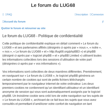
Le forum du LUG68
FAQ
Inscription
Connexion
R
Accueil du forum
e
Quitter le forum et retourner au site
c
Le forum du LUG68 - Politique de confidentialité
h
Cette politique de confidentialité explique en détail comment « Le forum du
e
LUG68 » et ses partenaires affiliés (désignés ci-après par « nous », « notre »,
r
« nos », « Le forum du LUG68 » et « http://lug68.org/phpBB3 ») et phpBB
(désigné ci-après par « logiciel phpBB » et « phpBB Limited ») utilisent toutes
c
les informations collectées lors des sessions d’utilisation de votre part
h
(désignées ci-après par « vos informations »).
e
Vos informations sont collectées de deux manières différentes. Premièrement,
r
en naviguant sur « Le forum du LUG68 », le logiciel phpBB génèrera un
certain nombre de cookies qui sont de petits fichiers téléchargés
temporairement par le navigateur internet de votre ordinateur. Les deux
premiers cookies ne contiennent qu’un identifiant utilisateur et un identifiant
anonyme de session qui vous sont automatiquement assignés par le logiciel
phpBB. Un troisième cookie sera créé lors de votre navigation sur les sujets de
« Le forum du LUG68 », archivant de ce fait tous les sujets que vous avez
consultés et permettant d’améliorer votre confort de navigation en tant