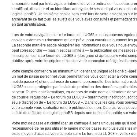
temporairement par le navigateur internet de votre ordinateur. Les deux pr
identifiant utilisateur et un identifiant anonyme de session qui vous sont a
logiciel phpBB. Un troisième cookie sera créé lors de votre navigation sur 
archivant de ce fait tous les sujets que vous avez consultés et permettant d’
en tant qu’utilisateur.
Lors de votre navigation sur « Le forum du LUG68 », nous pouvons égaleme
cookies, externes au document qui est prévu pour couvrir uniquement les p
La seconde manière est de récupérer les informations que vous nous envoy
peut correspondre — mais n’est pas limité à — la publication de messages e
l’inscription sur « Le forum du LUG68 » (désignée ci-après par « votre com
publiez après votre inscription et lors de votre connexion (désignés ci-aprè
Votre compte contiendra au minimum un identifiant unique (désigné ci-après 
un mot de passe personnel vous permettant de vous connecter à votre compt
mot de passe ») et une adresse de courriel personnelle. Les informations d
LUG68 » sont protégées par les lois de protection des données applicables
serveur. Toutes les informations, en-dehors de votre nom d’utilisateur, de v
de courriel requis par « Le forum du LUG68 » durant votre inscription, sont ob
seule discrétion de « Le forum du LUG68 ». Dans tous les cas, vous pouvez 
votre compte vous souhaitez rendre publiques ou non. De plus, vous pouv
la liste de diffusion du logiciel phpBB depuis une option disponible sur votr
Votre mot de passe est chiffré (par un chiffrage à sens unique) afin qu’il soit
recommandé de ne pas utiliser le même mot de passe sur plusieurs sites int
est le moyen d’accès à votre compte sur « Le forum du LUG68 », veillez do