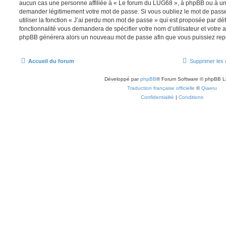
aucun cas une personne affiliée à « Le forum du LUG68 », à phpBB ou à un s
demander légitimement votre mot de passe. Si vous oubliez le mot de pass
utiliser la fonction « J’ai perdu mon mot de passe » qui est proposée par déf
fonctionnalité vous demandera de spécifier votre nom d’utilisateur et votre ad
phpBB générera alors un nouveau mot de passe afin que vous puissiez repr
Accueil du forum
Supprimer les 
Développé par
phpBB
® Forum Software © phpBB L
Traduction française officielle
©
Qiaeru
Confidentialité
|
Conditions