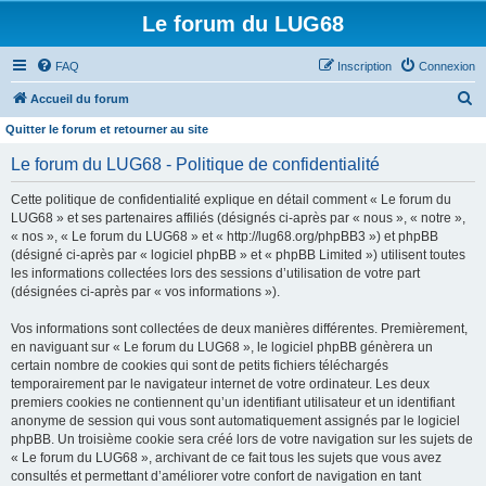
Le forum du LUG68
FAQ
Inscription
Connexion
R
Accueil du forum
e
Quitter le forum et retourner au site
c
Le forum du LUG68 - Politique de confidentialité
h
Cette politique de confidentialité explique en détail comment « Le forum du
e
LUG68 » et ses partenaires affiliés (désignés ci-après par « nous », « notre »,
r
« nos », « Le forum du LUG68 » et « http://lug68.org/phpBB3 ») et phpBB
(désigné ci-après par « logiciel phpBB » et « phpBB Limited ») utilisent toutes
c
les informations collectées lors des sessions d’utilisation de votre part
h
(désignées ci-après par « vos informations »).
e
Vos informations sont collectées de deux manières différentes. Premièrement,
r
en naviguant sur « Le forum du LUG68 », le logiciel phpBB génèrera un
certain nombre de cookies qui sont de petits fichiers téléchargés
temporairement par le navigateur internet de votre ordinateur. Les deux
premiers cookies ne contiennent qu’un identifiant utilisateur et un identifiant
anonyme de session qui vous sont automatiquement assignés par le logiciel
phpBB. Un troisième cookie sera créé lors de votre navigation sur les sujets de
« Le forum du LUG68 », archivant de ce fait tous les sujets que vous avez
consultés et permettant d’améliorer votre confort de navigation en tant