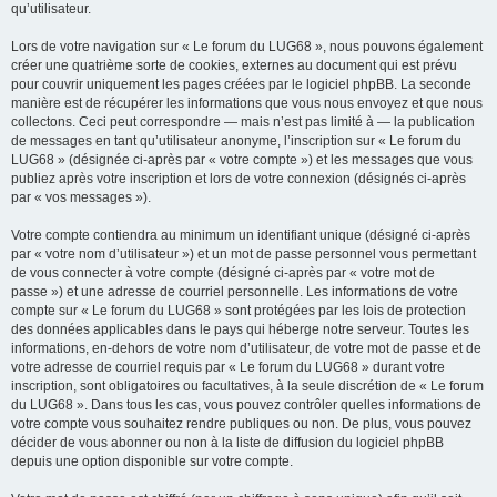
qu’utilisateur.
Lors de votre navigation sur « Le forum du LUG68 », nous pouvons également
créer une quatrième sorte de cookies, externes au document qui est prévu
pour couvrir uniquement les pages créées par le logiciel phpBB. La seconde
manière est de récupérer les informations que vous nous envoyez et que nous
collectons. Ceci peut correspondre — mais n’est pas limité à — la publication
de messages en tant qu’utilisateur anonyme, l’inscription sur « Le forum du
LUG68 » (désignée ci-après par « votre compte ») et les messages que vous
publiez après votre inscription et lors de votre connexion (désignés ci-après
par « vos messages »).
Votre compte contiendra au minimum un identifiant unique (désigné ci-après
par « votre nom d’utilisateur ») et un mot de passe personnel vous permettant
de vous connecter à votre compte (désigné ci-après par « votre mot de
passe ») et une adresse de courriel personnelle. Les informations de votre
compte sur « Le forum du LUG68 » sont protégées par les lois de protection
des données applicables dans le pays qui héberge notre serveur. Toutes les
informations, en-dehors de votre nom d’utilisateur, de votre mot de passe et de
votre adresse de courriel requis par « Le forum du LUG68 » durant votre
inscription, sont obligatoires ou facultatives, à la seule discrétion de « Le forum
du LUG68 ». Dans tous les cas, vous pouvez contrôler quelles informations de
votre compte vous souhaitez rendre publiques ou non. De plus, vous pouvez
décider de vous abonner ou non à la liste de diffusion du logiciel phpBB
depuis une option disponible sur votre compte.