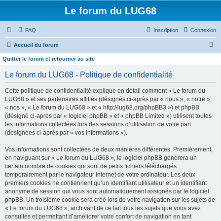
Le forum du LUG68
FAQ
Inscription
Connexion
R
Accueil du forum
e
Quitter le forum et retourner au site
c
Le forum du LUG68 - Politique de confidentialité
h
Cette politique de confidentialité explique en détail comment « Le forum du
e
LUG68 » et ses partenaires affiliés (désignés ci-après par « nous », « notre »,
r
« nos », « Le forum du LUG68 » et « http://lug68.org/phpBB3 ») et phpBB
(désigné ci-après par « logiciel phpBB » et « phpBB Limited ») utilisent toutes
c
les informations collectées lors des sessions d’utilisation de votre part
h
(désignées ci-après par « vos informations »).
e
Vos informations sont collectées de deux manières différentes. Premièrement,
r
en naviguant sur « Le forum du LUG68 », le logiciel phpBB génèrera un
certain nombre de cookies qui sont de petits fichiers téléchargés
temporairement par le navigateur internet de votre ordinateur. Les deux
premiers cookies ne contiennent qu’un identifiant utilisateur et un identifiant
anonyme de session qui vous sont automatiquement assignés par le logiciel
phpBB. Un troisième cookie sera créé lors de votre navigation sur les sujets de
« Le forum du LUG68 », archivant de ce fait tous les sujets que vous avez
consultés et permettant d’améliorer votre confort de navigation en tant