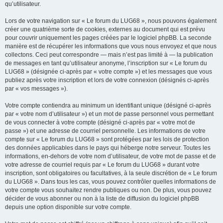
qu’utilisateur.
Lors de votre navigation sur « Le forum du LUG68 », nous pouvons également
créer une quatrième sorte de cookies, externes au document qui est prévu
pour couvrir uniquement les pages créées par le logiciel phpBB. La seconde
manière est de récupérer les informations que vous nous envoyez et que nous
collectons. Ceci peut correspondre — mais n’est pas limité à — la publication
de messages en tant qu’utilisateur anonyme, l’inscription sur « Le forum du
LUG68 » (désignée ci-après par « votre compte ») et les messages que vous
publiez après votre inscription et lors de votre connexion (désignés ci-après
par « vos messages »).
Votre compte contiendra au minimum un identifiant unique (désigné ci-après
par « votre nom d’utilisateur ») et un mot de passe personnel vous permettant
de vous connecter à votre compte (désigné ci-après par « votre mot de
passe ») et une adresse de courriel personnelle. Les informations de votre
compte sur « Le forum du LUG68 » sont protégées par les lois de protection
des données applicables dans le pays qui héberge notre serveur. Toutes les
informations, en-dehors de votre nom d’utilisateur, de votre mot de passe et de
votre adresse de courriel requis par « Le forum du LUG68 » durant votre
inscription, sont obligatoires ou facultatives, à la seule discrétion de « Le forum
du LUG68 ». Dans tous les cas, vous pouvez contrôler quelles informations de
votre compte vous souhaitez rendre publiques ou non. De plus, vous pouvez
décider de vous abonner ou non à la liste de diffusion du logiciel phpBB
depuis une option disponible sur votre compte.