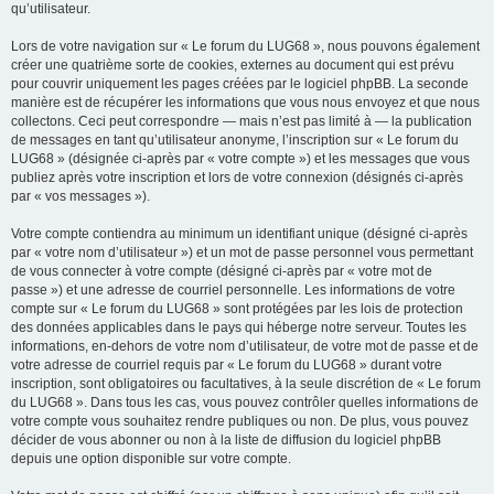
qu’utilisateur.
Lors de votre navigation sur « Le forum du LUG68 », nous pouvons également
créer une quatrième sorte de cookies, externes au document qui est prévu
pour couvrir uniquement les pages créées par le logiciel phpBB. La seconde
manière est de récupérer les informations que vous nous envoyez et que nous
collectons. Ceci peut correspondre — mais n’est pas limité à — la publication
de messages en tant qu’utilisateur anonyme, l’inscription sur « Le forum du
LUG68 » (désignée ci-après par « votre compte ») et les messages que vous
publiez après votre inscription et lors de votre connexion (désignés ci-après
par « vos messages »).
Votre compte contiendra au minimum un identifiant unique (désigné ci-après
par « votre nom d’utilisateur ») et un mot de passe personnel vous permettant
de vous connecter à votre compte (désigné ci-après par « votre mot de
passe ») et une adresse de courriel personnelle. Les informations de votre
compte sur « Le forum du LUG68 » sont protégées par les lois de protection
des données applicables dans le pays qui héberge notre serveur. Toutes les
informations, en-dehors de votre nom d’utilisateur, de votre mot de passe et de
votre adresse de courriel requis par « Le forum du LUG68 » durant votre
inscription, sont obligatoires ou facultatives, à la seule discrétion de « Le forum
du LUG68 ». Dans tous les cas, vous pouvez contrôler quelles informations de
votre compte vous souhaitez rendre publiques ou non. De plus, vous pouvez
décider de vous abonner ou non à la liste de diffusion du logiciel phpBB
depuis une option disponible sur votre compte.