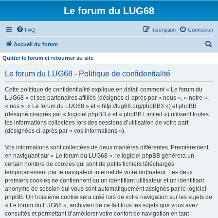
Le forum du LUG68
FAQ
Inscription
Connexion
R
Accueil du forum
e
Quitter le forum et retourner au site
c
Le forum du LUG68 - Politique de confidentialité
h
Cette politique de confidentialité explique en détail comment « Le forum du
e
LUG68 » et ses partenaires affiliés (désignés ci-après par « nous », « notre »,
r
« nos », « Le forum du LUG68 » et « http://lug68.org/phpBB3 ») et phpBB
(désigné ci-après par « logiciel phpBB » et « phpBB Limited ») utilisent toutes
c
les informations collectées lors des sessions d’utilisation de votre part
h
(désignées ci-après par « vos informations »).
e
Vos informations sont collectées de deux manières différentes. Premièrement,
r
en naviguant sur « Le forum du LUG68 », le logiciel phpBB génèrera un
certain nombre de cookies qui sont de petits fichiers téléchargés
temporairement par le navigateur internet de votre ordinateur. Les deux
premiers cookies ne contiennent qu’un identifiant utilisateur et un identifiant
anonyme de session qui vous sont automatiquement assignés par le logiciel
phpBB. Un troisième cookie sera créé lors de votre navigation sur les sujets de
« Le forum du LUG68 », archivant de ce fait tous les sujets que vous avez
consultés et permettant d’améliorer votre confort de navigation en tant