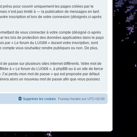
t prévu pour couvrir uniquement les pages créées par le
ais n’est pas limité à — la publication de messages en tant
otre inscription et lors de votre connexion (désignés ci-après
ermettant de vous connecter à votre compte (désigné ci-après
ar les lois de protection des données applicables dans le pays
uis par « Le forum du LUG68 » durant votre inscription, sont
tre compte vous souhaitez rendre publiques ou non. De plus,
 de passe sur plusieurs sites internet différents. Votre mot de
iliée à « Le forum du LUG68 », à phpBB ou à un site de tierce
 « J’ai perdu mon mot de passe » qui est proposée par défaut
générera alors un nouveau mot de passe afin que vous puissiez
Supprimer les cookies
Fuseau horaire sur
UTC+02:00