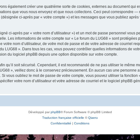
vons également créer une quatrième sorte de cookies, externes au document qui es
mations que vous nous envoyez et que nous collectons. Ceci peut correspondre — m
 (désignée ci-après par « votre compte ») et les messages que vous publiez après v
igné ci-après par « votre nom d’utilisateur ») et un mot de passe personnel vous p
elle. Les informations de votre compte sur « Le forum du LUG68 » sont protégées p
e votre nom d’utilisateur, de votre mot de passe et de votre adresse de courriel req
rum du LUG68 ». Dans tous les cas, vous pouvez contrôler quelles informations de vo
sion du logiciel phpBB depuis une option disponible sur votre compte.
afin qu’il soit sécurisé. Cependant, il est recommandé de ne pas utiliser le même mot
UG68 », veillez donc à le conservez précieusement. En aucun cas une personne aff
Si vous oubliez le mot de passe de votre compte, vous pouvez utiliser la fonction
pécifier votre nom d’utilisateur et votre adresse de courriel et le logiciel phpBB 
Développé par
phpBB
® Forum Software © phpBB Limited
Traduction française officielle
©
Qiaeru
Confidentialité
|
Conditions