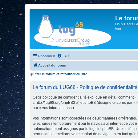
Le for
Linux Users Gro
tous.
Raccourcis
FAQ
Accueil du forum
Quitter le forum et retourner au site
Le forum du LUG68 - Politique de confidentialité
Cette politique de confidentialité explique en détail comment «
« http://lug68.org/phpBB3 ») et phpBB (désigné ci-après par « lo
par « vos informations »).
Vos informations sont collectées de deux manières différentes.
téléchargés temporairement par le navigateur internet de votre 
automatiquement assignés par le logiciel phpBB. Un troisième co
permettant d’améliorer votre confort de navigation en tant qu’uti