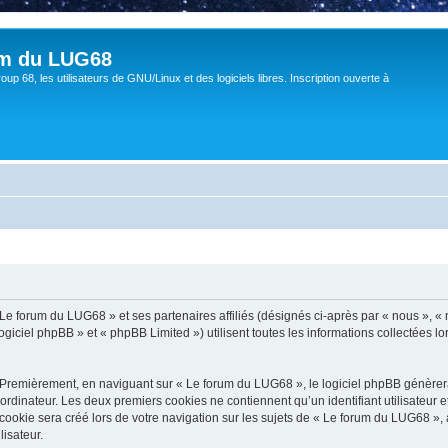
um du LUG68
up 68, les utilisateurs de GNU/Linux et des logiciels libres. Inscription ouverte à
 Le forum du LUG68 » et ses partenaires affiliés (désignés ci-après par « nous », «
giciel phpBB » et « phpBB Limited ») utilisent toutes les informations collectées lor
 Premièrement, en naviguant sur « Le forum du LUG68 », le logiciel phpBB génèrera 
ordinateur. Les deux premiers cookies ne contiennent qu’un identifiant utilisateur 
okie sera créé lors de votre navigation sur les sujets de « Le forum du LUG68 », ar
lisateur.