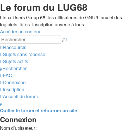
Le forum du LUG68
Linux Users Group 68, les utilisateurs de GNU/Linux et des
logiciels libres. Inscription ouverte à tous.
Accéder au contenu
Recherche
Rechercher
avancée
Raccourcis
Sujets sans réponse
Sujets actifs
Rechercher
FAQ
Connexion
Inscription
Accueil du forum
Rechercher
Quitter le forum et retourner au site
Connexion
Nom d’utilisateur :