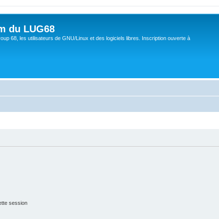
um du LUG68
up 68, les utilisateurs de GNU/Linux et des logiciels libres. Inscription ouverte à
tte session