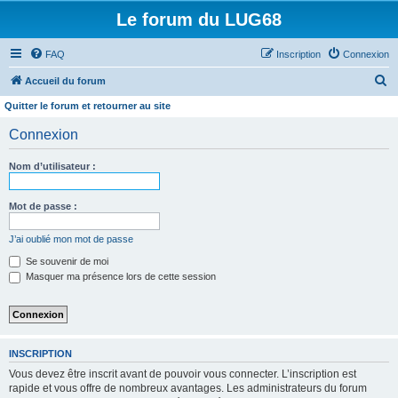
Le forum du LUG68
FAQ
Inscription
Connexion
R
Accueil du forum
e
Quitter le forum et retourner au site
c
Connexion
h
e
Nom d’utilisateur :
r
Mot de passe :
c
h
J’ai oublié mon mot de passe
e
Se souvenir de moi
r
Masquer ma présence lors de cette session
INSCRIPTION
Vous devez être inscrit avant de pouvoir vous connecter. L’inscription est
rapide et vous offre de nombreux avantages. Les administrateurs du forum