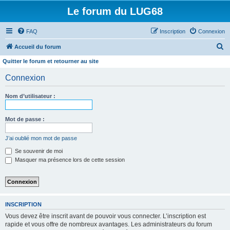
Le forum du LUG68
FAQ
Inscription
Connexion
R
Accueil du forum
e
Quitter le forum et retourner au site
c
Connexion
h
e
Nom d’utilisateur :
r
Mot de passe :
c
h
J’ai oublié mon mot de passe
e
Se souvenir de moi
r
Masquer ma présence lors de cette session
INSCRIPTION
Vous devez être inscrit avant de pouvoir vous connecter. L’inscription est
rapide et vous offre de nombreux avantages. Les administrateurs du forum