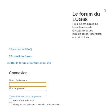
Le forum du
LUG68
Linux Users Group 68,
les utilisateurs de
GNU/Linux et des
logiciels libres. Inscription
ouverte à tous.
Raccourcis
FAQ
Accueil du forum
Quitter le forum et retourner au site
Connexion
Nom d’utilisateur :
Mot de passe :
J’ai oublié mon mot de passe
Se souvenir de moi
Masquer ma présence lors de cette session