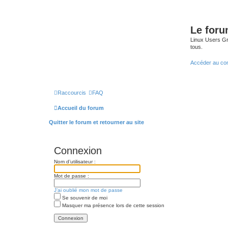
Le for
Linux Users Gro
tous.
Accéder au co
Raccourcis
FAQ
Accueil du forum
Quitter le forum et retourner au site
Connexion
Nom d’utilisateur :
Mot de passe :
J’ai oublié mon mot de passe
Se souvenir de moi
Masquer ma présence lors de cette session