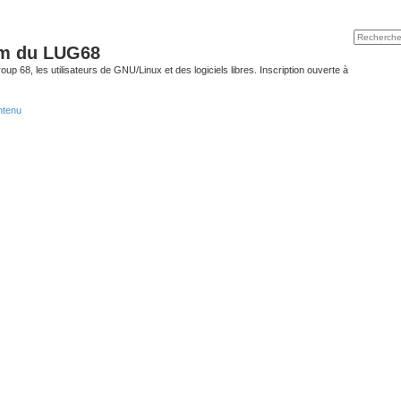
um du LUG68
up 68, les utilisateurs de GNU/Linux et des logiciels libres. Inscription ouverte à
ntenu