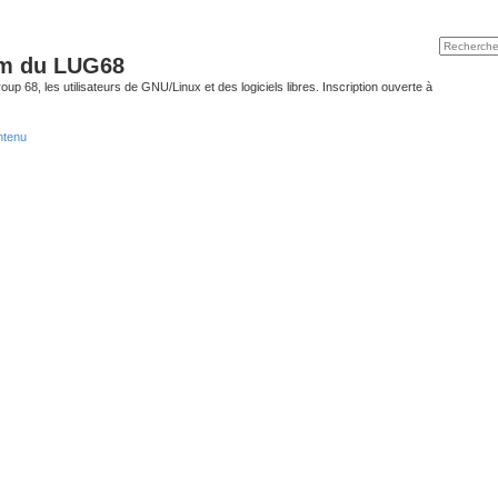
um du LUG68
up 68, les utilisateurs de GNU/Linux et des logiciels libres. Inscription ouverte à
ntenu