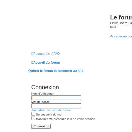
Le for
Linux Users Gro
tous.
Accéder au co
Raccourcis
FAQ
Accueil du forum
Quitter le forum et retourner au site
Connexion
Nom d’utilisateur :
Mot de passe :
J’ai oublié mon mot de passe
Se souvenir de moi
Masquer ma présence lors de cette session