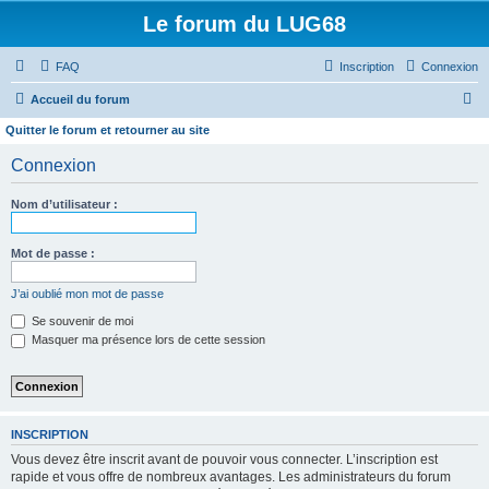
Le forum du LUG68
FAQ
Inscription
Connexion
R
Accueil du forum
e
Quitter le forum et retourner au site
c
Connexion
h
e
Nom d’utilisateur :
r
Mot de passe :
c
h
J’ai oublié mon mot de passe
e
Se souvenir de moi
r
Masquer ma présence lors de cette session
INSCRIPTION
Vous devez être inscrit avant de pouvoir vous connecter. L’inscription est
rapide et vous offre de nombreux avantages. Les administrateurs du forum