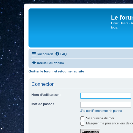
Le for
Linux Users Gro
tous.
Raccourcis
FAQ
Accueil du forum
Quitter le forum et retourner au site
Connexion
Nom d’utilisateur :
Mot de passe :
J’ai oublié mon mot de passe
Se souvenir de moi
Masquer ma présence lors de ce