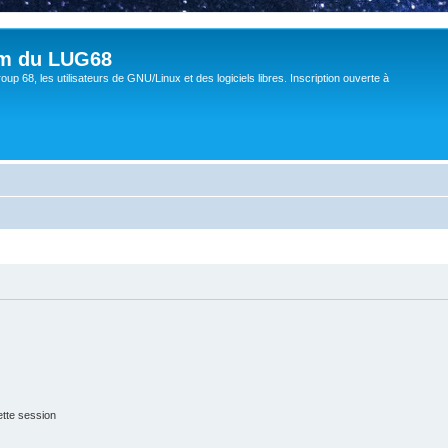
um du LUG68
up 68, les utilisateurs de GNU/Linux et des logiciels libres. Inscription ouverte à
tte session