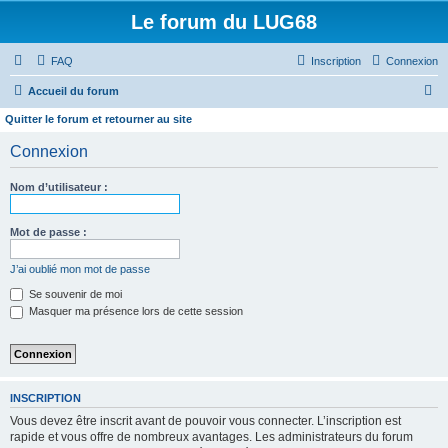
Le forum du LUG68
FAQ
Inscription
Connexion
R
Accueil du forum
e
Quitter le forum et retourner au site
c
Connexion
h
e
Nom d’utilisateur :
r
Mot de passe :
c
h
J’ai oublié mon mot de passe
e
Se souvenir de moi
r
Masquer ma présence lors de cette session
INSCRIPTION
Vous devez être inscrit avant de pouvoir vous connecter. L’inscription est
rapide et vous offre de nombreux avantages. Les administrateurs du forum