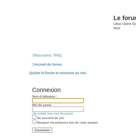
Le for
Linux Users Gro
tous.
Raccourcis
FAQ
Accueil du forum
Quitter le forum et retourner au site
Connexion
Nom d’utilisateur :
Mot de passe :
J’ai oublié mon mot de passe
Se souvenir de moi
Masquer ma présence lors de cette session