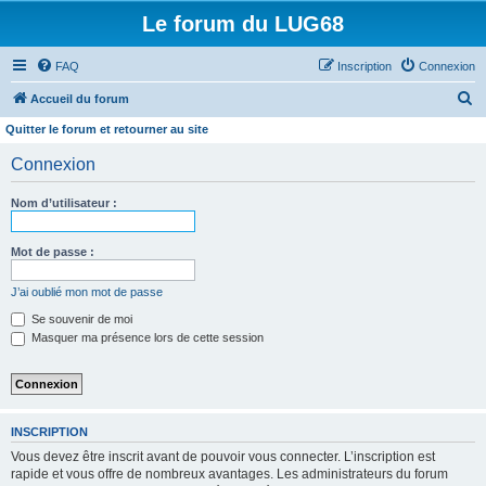
Le forum du LUG68
FAQ
Inscription
Connexion
R
Accueil du forum
e
Quitter le forum et retourner au site
c
Connexion
h
e
Nom d’utilisateur :
r
Mot de passe :
c
h
J’ai oublié mon mot de passe
e
Se souvenir de moi
r
Masquer ma présence lors de cette session
INSCRIPTION
Vous devez être inscrit avant de pouvoir vous connecter. L’inscription est
rapide et vous offre de nombreux avantages. Les administrateurs du forum