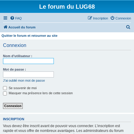
Le forum du LUG68
FAQ
Inscription
Connexion
R
Accueil du forum
e
Quitter le forum et retourner au site
c
Connexion
h
e
Nom d’utilisateur :
r
Mot de passe :
c
h
J’ai oublié mon mot de passe
e
Se souvenir de moi
r
Masquer ma présence lors de cette session
INSCRIPTION
Vous devez être inscrit avant de pouvoir vous connecter. L’inscription est
rapide et vous offre de nombreux avantages. Les administrateurs du forum