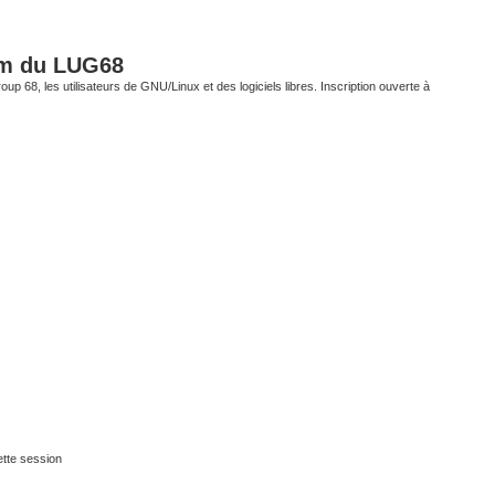
um du LUG68
up 68, les utilisateurs de GNU/Linux et des logiciels libres. Inscription ouverte à
tte session