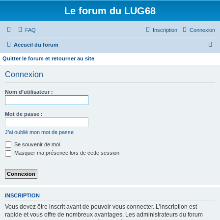
Le forum du LUG68
FAQ
Inscription
Connexion
R
Accueil du forum
e
Quitter le forum et retourner au site
c
Connexion
h
e
Nom d’utilisateur :
r
Mot de passe :
c
h
J’ai oublié mon mot de passe
e
Se souvenir de moi
r
Masquer ma présence lors de cette session
INSCRIPTION
Vous devez être inscrit avant de pouvoir vous connecter. L’inscription est
rapide et vous offre de nombreux avantages. Les administrateurs du forum