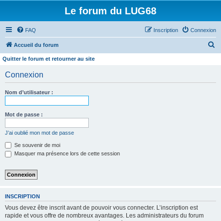
Le forum du LUG68
FAQ
Inscription
Connexion
R
Accueil du forum
e
Quitter le forum et retourner au site
c
Connexion
h
e
Nom d’utilisateur :
r
Mot de passe :
c
h
J’ai oublié mon mot de passe
e
Se souvenir de moi
r
Masquer ma présence lors de cette session
INSCRIPTION
Vous devez être inscrit avant de pouvoir vous connecter. L’inscription est
rapide et vous offre de nombreux avantages. Les administrateurs du forum