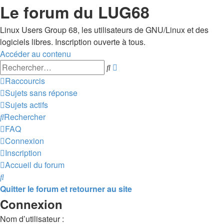
Le forum du LUG68
Linux Users Group 68, les utilisateurs de GNU/Linux et des
logiciels libres. Inscription ouverte à tous.
Accéder au contenu
Recherche
Rechercher
avancée
Raccourcis
Sujets sans réponse
Sujets actifs
Rechercher
FAQ
Connexion
Inscription
Accueil du forum
Rechercher
Quitter le forum et retourner au site
Connexion
Nom d’utilisateur :