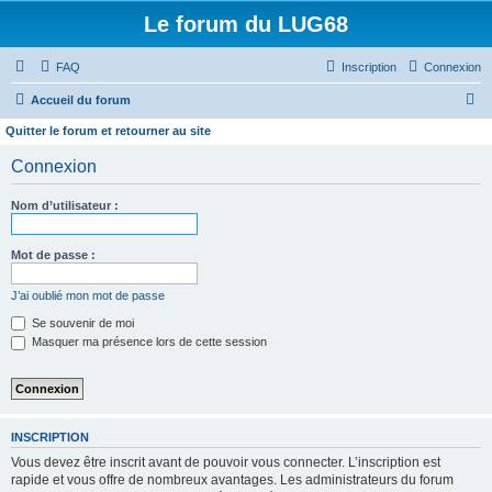
Le forum du LUG68
FAQ
Inscription
Connexion
R
Accueil du forum
e
Quitter le forum et retourner au site
c
Connexion
h
e
Nom d’utilisateur :
r
Mot de passe :
c
h
J’ai oublié mon mot de passe
e
Se souvenir de moi
r
Masquer ma présence lors de cette session
INSCRIPTION
Vous devez être inscrit avant de pouvoir vous connecter. L’inscription est
rapide et vous offre de nombreux avantages. Les administrateurs du forum