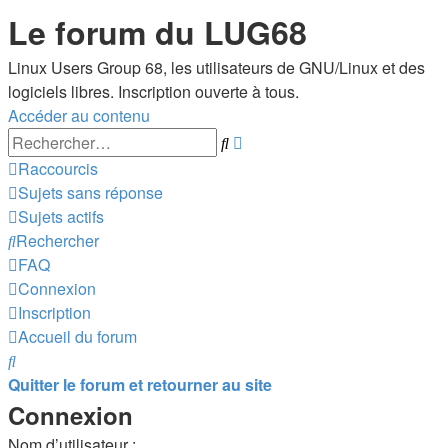
Le forum du LUG68
Linux Users Group 68, les utilisateurs de GNU/Linux et des
logiciels libres. Inscription ouverte à tous.
Accéder au contenu
Recherche
Rechercher
avancée
Raccourcis
Sujets sans réponse
Sujets actifs
Rechercher
FAQ
Connexion
Inscription
Accueil du forum
Rechercher
Quitter le forum et retourner au site
Connexion
Nom d’utilisateur :